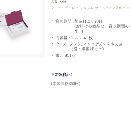
品番 :SM9
グーテ・デ・ロワ ソムリエ テイスティングボック
賞味期間 :
製造日より70日
(お届けの商品は、賞味期間の
す。)
内容量 :
ソムリエ4枚
サイズ :
タテ8.1×ヨコ12.8×高さ5cm
（袋：手提げミニ）
重さ :
0.1kg
￥378
(本体価格350円)