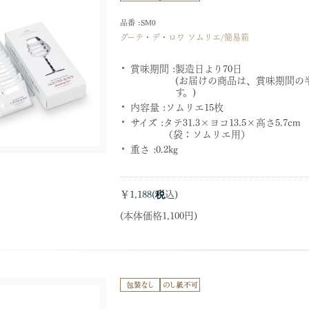
品番 :SM0
グーテ・デ・ロワ ソムリエ/簡易箱
賞味期間 :
製造日より70日
(お届けの商品は、賞味期間の
す。)
内容量 :
ソムリエ15枚
サイズ :
タテ31.3×ヨコ13.5×高さ5.7cm
（袋：ソムリエ用）
重さ :
0.2kg
￥1,188
(本体価格1,100円)