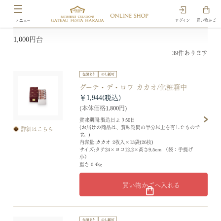
ログイン
買い物かご
1,000円台
39
件あります
グーテ・デ・ロワ カカオ/化粧箱中
￥1,944
(本体価格1,800円)
賞味期間:製造日より50日
(お届けの商品は、賞味期間の半分以上を有したもので
詳細はこちら
す。)
内容量:カカオ 2枚入×13袋(26枚)
サイズ:タテ24×ヨコ12.2×高さ9.5cm （袋：手提げ
小）
重さ:0.4kg
買い物かごへ入れる