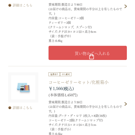
賞味期間:製造日より90日
詳細はこちら
(お届けの商品は、賞味期間の半分以上を有したもので
す。)
内容量:コーヒーゼリー3個
ティーゼリー3個
(クリームシロップ、スプーン付)
サイズ:タテ27.9×ヨコ22×高さ6cm
（袋：手提げ中）
重さ:0.8kg
買い物かごへ入れる
コーヒーゼリーセット/化粧箱小
￥1,566
(本体価格1,450円)
賞味期間:製造日より50日
(お届けの商品は、賞味期間の半分以上を有したもので
詳細はこちら
す。)
内容量:グーテ・デ・ロワ 2枚入×8袋(16枚)
コーヒーゼリー2個(クリームシロップ付)
サイズ:タテ17.5×ヨコ24×高さ7cm
（袋：手提げ小）
重さ:0.5kg