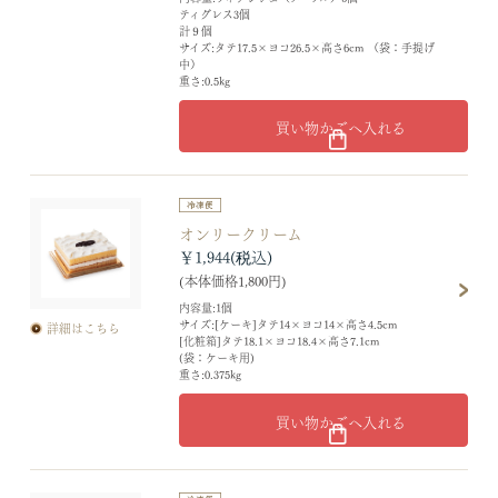
ティグレス3個
計９個
サイズ:タテ17.5×ヨコ26.5×高さ6cm （袋：手提げ
中）
重さ:0.5kg
買い物かごへ入れる
オンリークリーム
￥1,944
(本体価格1,800円)
内容量:1個
サイズ:[ケーキ]タテ14×ヨコ14×高さ4.5cm
詳細はこちら
[化粧箱]タテ18.1×ヨコ18.4×高さ7.1cm
(袋：ケーキ用)
重さ:0.375kg
買い物かごへ入れる