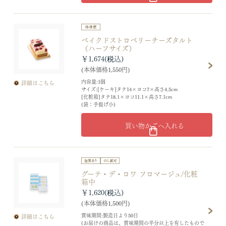
ベイクドストロベリーチーズタルト
（ハーフサイズ）
￥1,674
(本体価格1,550円)
内容量:1個
詳細はこちら
サイズ:[ケーキ]タテ14×ヨコ7×高さ4.5cm
[化粧箱]タテ18.1×ヨコ11.1×高さ7.1cm
(袋：手提げ小)
買い物かごへ入れる
グーテ・デ・ロワ フロマージュ/化粧
箱中
￥1,620
(本体価格1,500円)
賞味期間:製造日より50日
詳細はこちら
(お届けの商品は、賞味期間の半分以上を有したもので