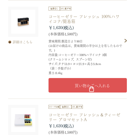
コーヒーゼリー フレッシュ 100%ハワ
イコナ/簡易箱
￥1,620
(本体価格1,500円)
賞味期間:製造日より90日
詳細はこちら
(お届けの商品は、賞味期間の半分以上を有したもので
す。)
内容量:コーヒーゼリー100%ハワイコナ 3個
(クリームシロップ、スプーン付)
サイズ:タテ13.9×ヨコ21.9×高さ5.8cm
（袋：手提げ小）
重さ:0.4kg
買い物かごへ入れる
コーヒーゼリー フレッシュ＆ティーゼ
リー アロマセットA
￥1,620
(本体価格1,500円)