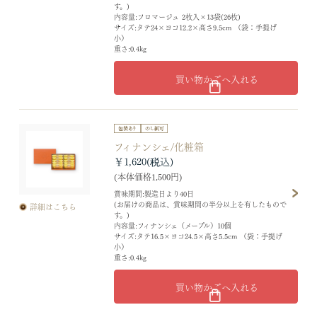
す。)
内容量:フロマージュ 2枚入×13袋(26枚)
サイズ:タテ24×ヨコ12.2×高さ9.5cm （袋：手提げ
小）
重さ:0.4kg
買い物かごへ入れる
フィナンシェ/化粧箱
￥1,620
(本体価格1,500円)
賞味期間:製造日より40日
(お届けの商品は、賞味期間の半分以上を有したもので
詳細はこちら
す。)
内容量:フィナンシェ（メープル）10個
サイズ:タテ16.5×ヨコ24.5×高さ5.5cm （袋：手提げ
小）
重さ:0.4kg
買い物かごへ入れる