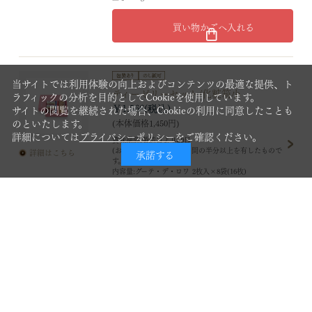
買い物かごへ入れる
当サイトでは利用体験の向上およびコンテンツの最適な提供、ト
ティーゼリーセット/化粧箱小
ラフィックの分析を目的としてCookieを使用しています。
￥1,566
サイトの閲覧を継続された場合、Cookieの利用に同意したことも
のといたします。
(本体価格1,450円)
詳細については
プライバシーポリシー
をご確認ください。
賞味期間:製造日より50日
(お届けの商品は、賞味期間の半分以上を有したもので
詳細はこちら
承諾する
す。)
内容量:グーテ・デ・ロワ 2枚入×8袋(16枚)
ティーゼリー2個(クリームシロップ付)
サイズ:タテ17.5×ヨコ24×高さ7cm
（袋：手提げ小）
重さ:0.5kg
買い物かごへ入れる
GFHサマーセレクション/化粧箱小