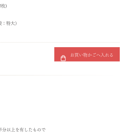
2枚)
（袋：特大）
お買い物かごへ入れる
半分以上を有したもので