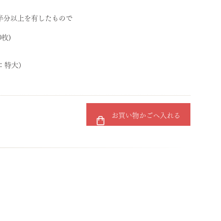
半分以上を有したもので
0枚)
袋：特大）
お買い物かごへ入れる