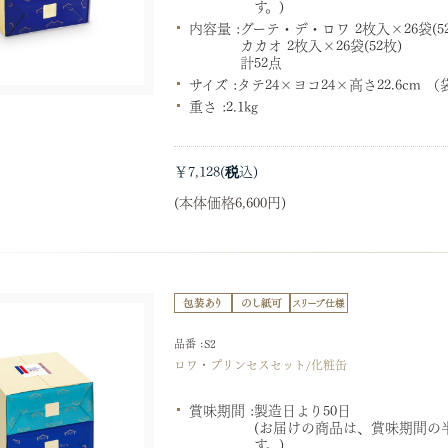
す。)
内容量 :
グーテ・デ・ロワ 2枚入×26袋(5
カカオ 2枚入×26袋(52枚)
計52点
サイズ :
タテ24×ヨコ24×高さ22.6cm 
重さ :
2.1kg
￥7,128
(本体価格6,600円)
品番 :S2
ロワ・プリンセスセット/化粧缶
賞味期間 :
製造日より50日
(お届けの商品は、賞味期間の
す。)