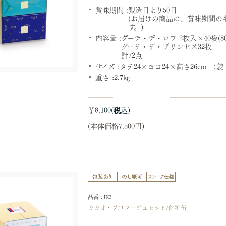
賞味期間 :
製造日より50日
(お届けの商品は、賞味期間の
す。)
内容量 :
グーテ・デ・ロワ 2枚入×40袋(8
グーテ・デ・プリンセス32枚
計72点
サイズ :
タテ24×ヨコ24×高さ26cm （
重さ :
2.7kg
￥8,100
(本体価格7,500円)
品番 :JK3
カカオ・フロマージュセット/化粧缶