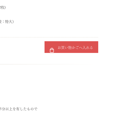
2枚)
（袋：特大）
お買い物かごへ入れる
半分以上を有したもので