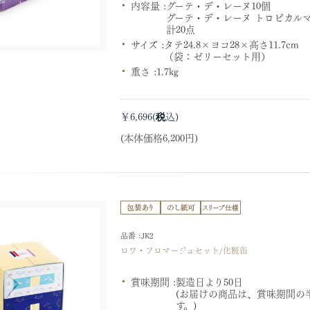
内容量 :
グーテ・デ・レーヌ10個
グーテ・デ・レーヌ トロピカルマ
計20点
サイズ :
タテ24.8×ヨコ28×高さ11.7cm
（袋：ゼリーセット用）
重さ :
1.7kg
￥6,696
(本体価格6,200円)
品番 :JK2
ロワ・フロマージュセット/化粧缶
賞味期間 :
製造日より50日
(お届けの商品は、賞味期間の
す。)