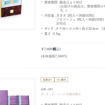
賞味期間 :
製造日より50日
(お届けの商品は、賞味期間の
す。)
内容量 :
カカオ 2枚入×26袋(52枚)
フロマージュ 2枚入×26袋(52枚)
計52点
サイズ :
タテ24×ヨコ24×高さ22.6cm 
重さ :
2.1kg
￥7,668
(本体価格7,100円)
品番 :GR5
グーテ・デ・レーヌ/化粧缶特大
賞味期間 :
製造日より50日