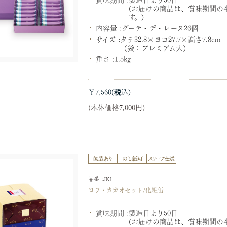
(お届けの商品は、賞味期間の
す。)
内容量 :
グーテ・デ・レーヌ26個
サイズ :
タテ32.8×ヨコ27.7×高さ7.8cm
（袋：プレミアム大）
重さ :
1.5kg
￥7,560
(本体価格7,000円)
品番 :JK1
ロワ・カカオセット/化粧缶
賞味期間 :
製造日より50日
(お届けの商品は、賞味期間の