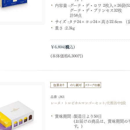
内容量 :
グーテ・デ・ロワ 2枚入×26袋(5
グーテ・デ・プリンセス32枚
計58点
サイズ :
タテ24×ヨコ24×高さ22.6cm 
重さ :
2.3kg
￥6,804
(本体価格6,300円)
品番 :JK5
レーヌ・トロピカルマンゴーセット/化粧缶中2段
賞味期間 :
製造日より50日
(お届けの商品は、賞味期間の
す。)