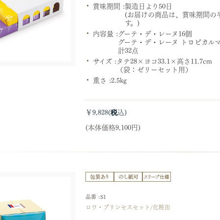
賞味期間 :
製造日より50日
(お届けの商品は、賞味期間の
す。)
内容量 :
グーテ・デ・レーヌ16個
グーテ・デ・レーヌ トロピカルマ
計32点
サイズ :
タテ28×ヨコ33.1×高さ11.7cm
（袋：ゼリーセット用）
重さ :
2.5kg
￥9,828
(本体価格9,100円)
品番 :S1
ロワ・プリンセスセット/化粧缶