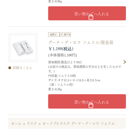
重さ:0.9kg
買い物かごへ入れる
グーテ・デ・ロワ ソムリエ/簡易箱
￥1,188
(本体価格1,100円)
賞味期間:製造日より70日
(お届けの商品は、賞味期間の半分以上を有したもので
詳細はこちら
す。)
内容量:ソムリエ15枚
サイズ:タテ31.3×ヨコ13.5×高さ5.7cm
（袋：ソムリエ用）
重さ:0.2kg
買い物かごへ入れる
ホーム
>
ラスク
>
オードブルラスク グーテ・デ・ロワ ソムリエ