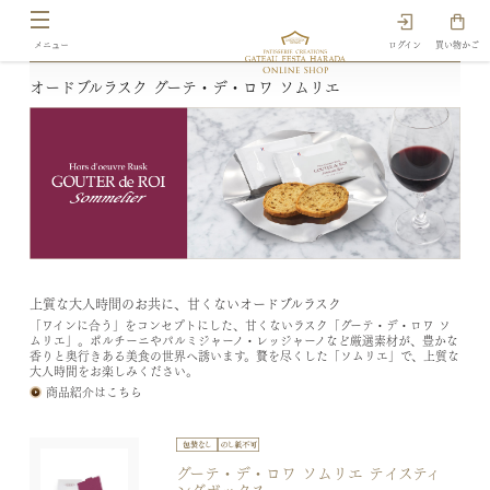
ログイン
買い物かご
オードブルラスク グーテ・デ・ロワ ソムリエ
上質な大人時間のお共に、甘くないオードブルラスク
「ワインに合う」をコンセプトにした、甘くないラスク「グーテ・デ・ロワ ソ
ムリエ」。ポルチーニやパルミジャーノ・レッジャーノなど厳選素材が、豊かな
香りと奥行きある美食の世界へ誘います。贅を尽くした「ソムリエ」で、上質な
大人時間をお楽しみください。
商品紹介はこちら
グーテ・デ・ロワ ソムリエ テイスティ
ングボックス