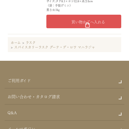
サイズ:タテ8.1×ヨコ12.8×高さ5cm
（袋：手提げミニ）
重さ:0.1kg
買い物かごへ入れる
ホーム
>
ラスク
>
スパイスカリーラスク グーテ・デ・ロワ マハラジャ
ご利用ガイド
お問い合わせ・カタログ請求
Q&A
メールマガジン