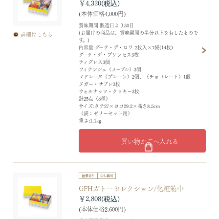
￥4,320
(本体価格4,000円)
賞味期間:製造日より30日
(お届けの商品は、賞味期間の半分以上を有したもので
詳細はこちら
す。)
内容量:グーテ・デ・ロワ 2枚入×7袋(14枚)
グーテ・デ・プリンセス3枚
ティグレス3個
フィナンシェ（メープル）3個
マドレーヌ（プレーン）2個、（チョコレート）1個
ヌガー・サブレ3枚
ウォルナッツ・クッキー3枚
計25点（8種）
サイズ:タテ27×ヨコ29.2×高さ8.5cm
（袋：ゼリーセット用）
重さ:1.1kg
買い物かごへ入れる
GFHガトーセレクション/化粧箱中
￥2,808
(本体価格2,600円)