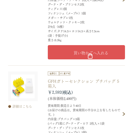
グーテ・デ・プリンセス2枚
ティグレス1個
フィナンシェ（メープル）1個
ヌガー・サブレ1枚
ウォルナッツ・クッキー2枚
計9点（6種）
サイズ:タテ14.5×ヨコ14.5×高さ7.5cm
(袋：手提げ小)
重さ:0.3kg
買い物かごへ入れる
GFHガトーセレクション プチバッグ 5
箱入
￥2,592
(本体価格2,400円)
賞味期間:製造日より40日
詳細はこちら
(お届けの商品は、賞味期間の半分以上を有したもので
す。)
内容量:プチバッグ×5箱
(バッグ1箱にグーテ・デ・ロワ 2枚入×1袋
グーテ・デ・プリンセス1枚
フィナンシェ（メープル）1個)