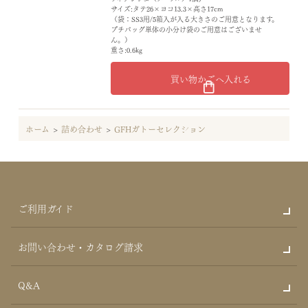
サイズ:タテ26×ヨコ13.3×高さ17cm
（袋：SS3用/5箱入が入る大きさのご用意となります。
プチバッグ単体の小分け袋のご用意はございませ
ん。）
重さ:0.6kg
買い物かごへ入れる
ホーム
>
詰め合わせ
>
GFHガトーセレクション
ご利用ガイド
お問い合わせ・カタログ請求
Q&A