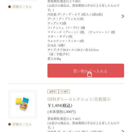
賞味期間:製造日より30日
(お届けの商品は、賞味期間の半分以上を有したもので
詳細はこちら
す。)
内容量:グーテ・デ・ロワ 2枚入×3袋(6枚)
グーテ・デ・プリンセス3枚
ティグレス2個
フィナンシェ（メープル）2個
マドレーヌ（プレーン）1個、（チョコレート）1個
ヌガー・サブレ2枚
ウォルナッツ・クッキー2枚
計16点（8種）
サイズ:タテ20.9×ヨコ29.2×高さ8.5cm
（袋：手提げ中）
重さ:0.8kg
買い物かごへ入れる
GFHガトーセレクション/化粧箱小
￥1,404
(本体価格1,300円)
賞味期間:製造日より40日
(お届けの商品は、賞味期間の半分以上を有したもので
詳細はこちら
す。)
内容量:グーテ・デ・ロワ 2枚入×2袋(4枚)