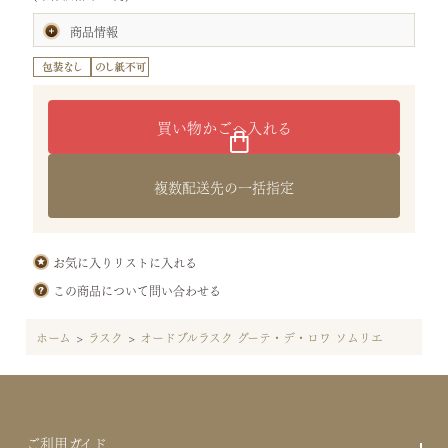
商品情報
賞味期限:製造日より70日
(お届けの商品は、賞味期間の半分以上を有したものです。)
内容量:ソムリエ15枚
サイズ:タテ31.3×ヨコ13.5×高さ5.7cm
（袋：ソムリエ用）
重さ:0.2kg
特定原材料等28品目:小麦・乳・大豆・豚肉・鶏肉
原材料:小麦粉(国内製造)、バター、フライドオニオン（大豆を含
複数配送先の一括指定
む）、ナチュラルチーズ、イースト、食塩、植物油脂、ぶどう酢、乾
燥きのこ（ポルチーニ、トリュフ）、チキンコンソメパウダー（豚
肉・鶏肉を含む）、砂糖、バジル、黒胡椒、ナツメグ／ビタミン
Ｃ、香料
保存方法:直射日光、高温多湿を避けて保存してください。
お気に入りリストに入れる
この商品について問い合わせる
ホーム
>
ラスク
>
オードブルラスク グーテ・デ・ロワ ソムリエ
ご利用ガイド