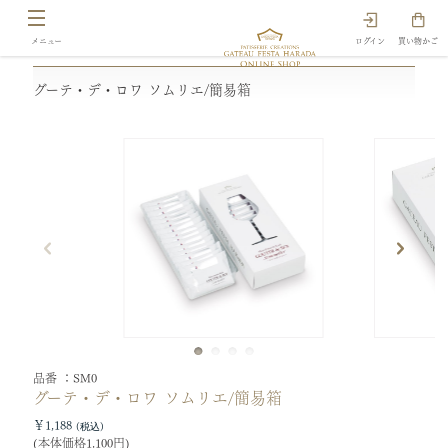
ログイン
買い物かご
グーテ・デ・ロワ ソムリエ/簡易箱
品番
SM0
グーテ・デ・ロワ ソムリエ/簡易箱
￥1,188
(本体価格1,100円)