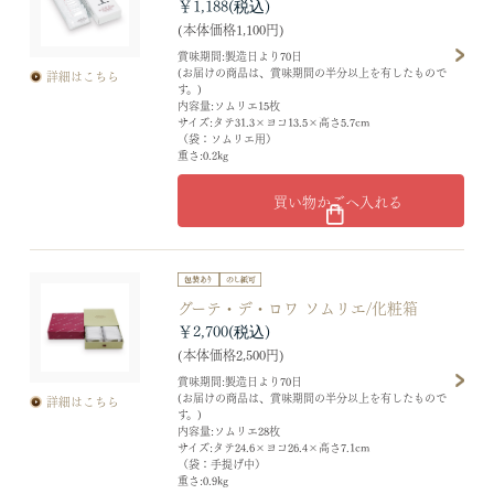
￥1,188
(本体価格1,100円)
賞味期間:製造日より70日
(お届けの商品は、賞味期間の半分以上を有したもので
詳細はこちら
す。)
内容量:ソムリエ15枚
サイズ:タテ31.3×ヨコ13.5×高さ5.7cm
（袋：ソムリエ用）
重さ:0.2kg
買い物かごへ入れる
グーテ・デ・ロワ ソムリエ/化粧箱
￥2,700
(本体価格2,500円)
賞味期間:製造日より70日
(お届けの商品は、賞味期間の半分以上を有したもので
詳細はこちら
す。)
内容量:ソムリエ28枚
サイズ:タテ24.6×ヨコ26.4×高さ7.1cm
（袋：手提げ中）
重さ:0.9kg