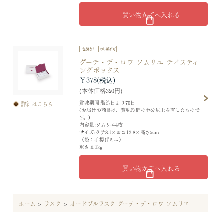
買い物かごへ入れる
グーテ・デ・ロワ ソムリエ テイスティ
ングボックス
￥378
(本体価格350円)
賞味期間:製造日より70日
詳細はこちら
(お届けの商品は、賞味期間の半分以上を有したもので
す。)
内容量:ソムリエ4枚
サイズ:タテ8.1×ヨコ12.8×高さ5cm
（袋：手提げミニ）
重さ:0.1kg
買い物かごへ入れる
ホーム
>
ラスク
>
オードブルラスク グーテ・デ・ロワ ソムリエ