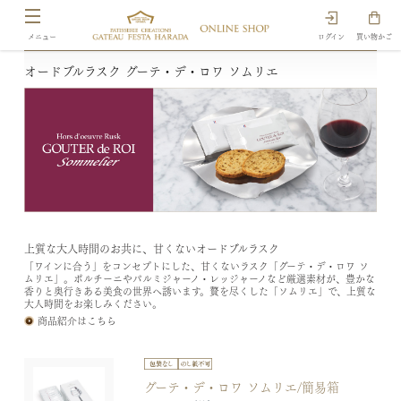
ログイン
買い物かご
オードブルラスク グーテ・デ・ロワ ソムリエ
上質な大人時間のお共に、甘くないオードブルラスク
「ワインに合う」をコンセプトにした、甘くないラスク「グーテ・デ・ロワ ソ
ムリエ」。ポルチーニやパルミジャーノ・レッジャーノなど厳選素材が、豊かな
香りと奥行きある美食の世界へ誘います。贅を尽くした「ソムリエ」で、上質な
大人時間をお楽しみください。
商品紹介はこちら
グーテ・デ・ロワ ソムリエ/簡易箱