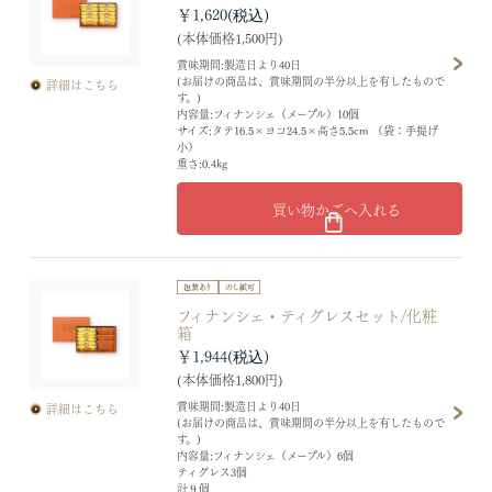
￥1,620
(本体価格1,500円)
賞味期間:製造日より40日
(お届けの商品は、賞味期間の半分以上を有したもので
詳細はこちら
す。)
内容量:フィナンシェ（メープル）10個
サイズ:タテ16.5×ヨコ24.5×高さ5.5cm （袋：手提げ
小）
重さ:0.4kg
買い物かごへ入れる
フィナンシェ・ティグレスセット/化粧
箱
￥1,944
(本体価格1,800円)
賞味期間:製造日より40日
詳細はこちら
(お届けの商品は、賞味期間の半分以上を有したもので
す。)
内容量:フィナンシェ（メープル）6個
ティグレス3個
計９個