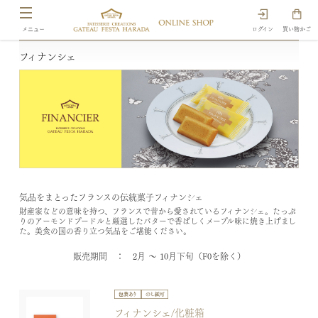
ログイン
買い物かご
フィナンシェ
気品をまとったフランスの伝統菓子フィナンシェ
財産家などの意味を持つ、フランスで昔から愛されているフィナンシェ。たっぷ
りのアーモンドプードルと厳選したバターで香ばしくメープル味に焼き上げまし
た。美食の国の香り立つ気品をご堪能ください。
販売期間 ： 2月 ～ 10月下旬（F0を除く）
フィナンシェ/化粧箱