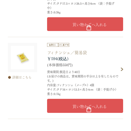
サイズ:タテ17.5×ヨコ26.5×高さ6cm （袋：手提げ
中）
重さ:0.5kg
買い物かごへ入れる
フィナンシェ／簡易袋
￥594
(本体価格550円)
賞味期間:製造日より40日
(お届けの商品は、賞味期間の半分以上を有したもので
詳細はこちら
す。)
内容量:フィナンシェ（メープル）4個
サイズ:タテ16×ヨコ13.5×高さ4cm （袋：手提げ小）
重さ:0.1kg
買い物かごへ入れる