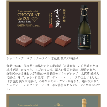
ショコラ・デ・ロワ リカーライン 水芭蕉 純米大吟醸40
創業1886年、群馬県・川場村にある老舗蔵「永井酒造」。自然豊かな川
場村で清らかな水と、こだわりの米、蔵人の技術を集結し醸造された、
透明感のある味わいが特徴の永井酒造のフラッグシップ「水芭蕉 純米大
吟醸40」をガナッシュに混ぜ、ボンボン・オ・ショコラに仕上げました。
「水芭蕉 純米大吟醸40」の華やかでエレガントな香りと、選び抜かれた
チョコレートとのマリアージュは、苺を彷彿させるフルーティな味わいで
す。