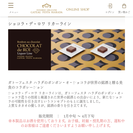
ログイン
買い物かご
ショコラ・デ・ロワ リカーライン
ガトーフェスタ ハラダのボンボン・オ・ショコラが世界の銘酒と贈る美
食のコラボレーション
ショコラ・デ・ロワ リカーラインは、ガトーフェスタ ハラダのボンボン・オ・
ショコラ造りの技術と厳選された世界の銘酒との出会いにより、新たなショコ
ラの可能性を引き出すというコンセプトのもとに誕生しました。
上質なカカオの優しさが、銘酒の香りを引き立てます。
販売期間 ： 1月中旬 ～ 4月下旬
※本製品はお酒を使用しております。お子様、妊娠・授乳期の方、運転中
のお客様はご遠慮くださいますようお願い申し上げます。