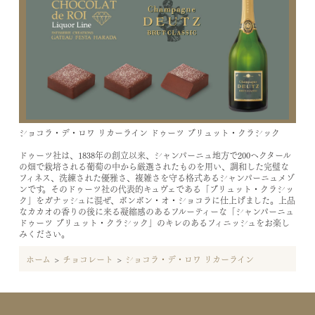
ショコラ・デ・ロワ リカーライン ドゥーツ ブリュット・クラシック
ドゥーツ社は、1838年の創立以来、シャンパーニュ地方で200ヘクタール
の畑で栽培される葡萄の中から厳選されたものを用い、調和した完璧な
フィネス、洗練された優雅さ、複雑さを守る格式あるシャンパーニュメゾ
ンです。そのドゥーツ社の代表的キュヴェである「ブリュット・クラシッ
ク」をガナッシュに混ぜ、ボンボン・オ・ショコラに仕上げました。上品
なカカオの香りの後に来る凝縮感のあるフルーティーな「シャンパーニュ
ドゥーツ ブリュット・クラシック」のキレのあるフィニッシュをお楽し
みください。
ホーム
>
チョコレート
>
ショコラ・デ・ロワ リカーライン