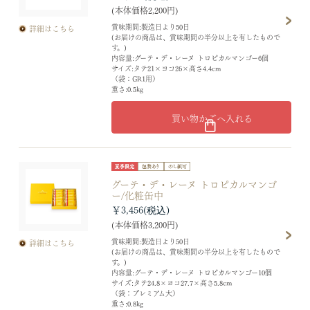
(本体価格2,200円)
賞味期間:製造日より50日
詳細はこちら
(お届けの商品は、賞味期間の半分以上を有したもので
す。)
内容量:グーテ・デ・レーヌ トロピカルマンゴー6個
サイズ:タテ21×ヨコ26×高さ4.4cm
（袋：GR1用）
重さ:0.5kg
買い物かごへ入れる
グーテ・デ・レーヌ トロピカルマンゴ
ー/化粧缶中
￥3,456
(本体価格3,200円)
賞味期間:製造日より50日
詳細はこちら
(お届けの商品は、賞味期間の半分以上を有したもので
す。)
内容量:グーテ・デ・レーヌ トロピカルマンゴー10個
サイズ:タテ24.8×ヨコ27.7×高さ5.8cm
（袋：プレミアム大）
重さ:0.8kg