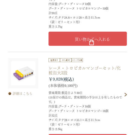
内容量:グーテ・デ・レーヌ10個
グーテ・デ・レーヌ トロピカルマンゴー10個
計20点
サイズ:タテ24.8×ヨコ28×高さ11.7cm
（袋：ゼリーセット用）
重さ:1.7kg
買い物かごへ入れる
レーヌ・トロピカルマンゴーセット/化
粧缶大2段
￥9,828
(本体価格9,100円)
賞味期間:製造日より50日
詳細はこちら
(お届けの商品は、賞味期間の半分以上を有したもので
す。)
内容量:グーテ・デ・レーヌ16個
グーテ・デ・レーヌ トロピカルマンゴー16個
計32点
サイズ:タテ28×ヨコ33.1×高さ11.7cm
（袋：ゼリーセット用）
重さ:2.5kg