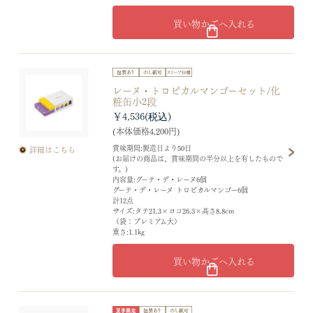
買い物かごへ入れる
レーヌ・トロピカルマンゴーセット/化
粧缶小2段
￥4,536
(本体価格4,200円)
賞味期間:製造日より50日
詳細はこちら
(お届けの商品は、賞味期間の半分以上を有したもので
す。)
内容量:グーテ・デ・レーヌ6個
グーテ・デ・レーヌ トロピカルマンゴー6個
計12点
サイズ:タテ21.3×ヨコ26.3×高さ8.8cm
（袋：プレミアム大）
重さ:1.1kg
買い物かごへ入れる