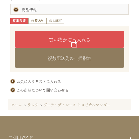
商品情報
賞味期限:製造日より50日
(お届けの商品は、賞味期間の半分以上を有したものです。)
内容量:グーテ・デ・レーヌ トロピカルマンゴー10個
サイズ:タテ24.8×ヨコ27.7×高さ5.8cm
（袋：プレミアム大）
重さ:0.8kg
特定原材料等28品目:小麦・乳・大豆
原材料:チョコレート(カカオバター、砂糖、マンゴーパウダー、乳
複数配送先の一括指定
糖、脱脂粉乳、パッションフルーツパウダー)(国内製造)、小麦粉、
バター、マンゴーピューレ、砂糖、マンゴー、ココナッツ、イース
ト、食塩／乳化剤(大豆由来)、クエン酸
保存方法:直射日光、高温多湿を避けて保存してください。
お気に入りリストに入れる
この商品について問い合わせる
ホーム
>
ラスク
>
グーテ・デ・レーヌ トロピカルマンゴー
ご利用ガイド