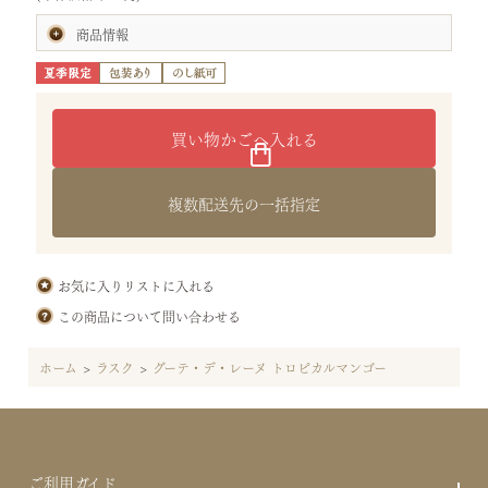
商品情報
賞味期限:製造日より50日
(お届けの商品は、賞味期間の半分以上を有したものです。)
内容量:グーテ・デ・レーヌ トロピカルマンゴー16個
サイズ:タテ32.8×ヨコ27.7×高さ5.8cm
（袋：プレミアム大）
重さ:1.1kg
特定原材料等28品目:小麦・乳・大豆
原材料:チョコレート(カカオバター、砂糖、マンゴーパウダー、乳
複数配送先の一括指定
糖、脱脂粉乳、パッションフルーツパウダー)(国内製造)、小麦粉、
バター、マンゴーピューレ、砂糖、マンゴー、ココナッツ、イース
ト、食塩／乳化剤(大豆由来)、クエン酸
保存方法:直射日光、高温多湿を避けて保存してください。
お気に入りリストに入れる
この商品について問い合わせる
ホーム
>
ラスク
>
グーテ・デ・レーヌ トロピカルマンゴー
ご利用ガイド