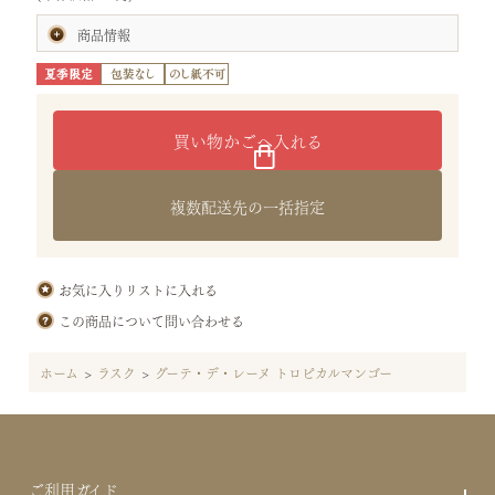
商品情報
賞味期限:製造日より50日
(お届けの商品は、賞味期間の半分以上を有したものです。)
内容量:グーテ・デ・レーヌ トロピカルマンゴー3個
サイズ:タテ20.3×ヨコ14.2×高さ4.8cm
（袋：プレミアム小）
重さ:0.1kg
特定原材料等28品目:小麦・乳・大豆
原材料:チョコレート(カカオバター、砂糖、マンゴーパウダー、乳
複数配送先の一括指定
糖、脱脂粉乳、パッションフルーツパウダー)(国内製造)、小麦粉、
バター、マンゴーピューレ、砂糖、マンゴー、ココナッツ、イース
ト、食塩／乳化剤(大豆由来)、クエン酸
保存方法:直射日光、高温多湿を避けて保存してください。
お気に入りリストに入れる
この商品について問い合わせる
ホーム
>
ラスク
>
グーテ・デ・レーヌ トロピカルマンゴー
ご利用ガイド