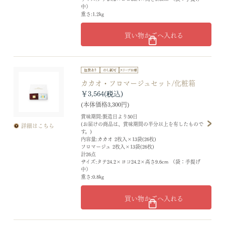
中）
重さ:1.2kg
買い物かごへ入れる
カカオ・フロマージュセット/化粧箱
￥3,564
(本体価格3,300円)
賞味期間:製造日より50日
(お届けの商品は、賞味期間の半分以上を有したもので
詳細はこちら
す。)
内容量:カカオ 2枚入×13袋(26枚)
フロマージュ 2枚入×13袋(26枚)
計26点
サイズ:タテ24.2×ヨコ24.2×高さ9.6cm （袋：手提げ
中）
重さ:0.8kg
買い物かごへ入れる