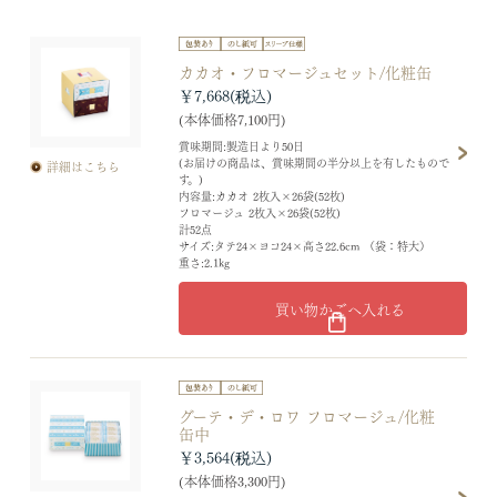
カカオ・フロマージュセット/化粧缶
￥7,668
(本体価格7,100円)
賞味期間:製造日より50日
(お届けの商品は、賞味期間の半分以上を有したもので
詳細はこちら
す。)
内容量:カカオ 2枚入×26袋(52枚)
フロマージュ 2枚入×26袋(52枚)
計52点
サイズ:タテ24×ヨコ24×高さ22.6cm （袋：特大）
重さ:2.1kg
買い物かごへ入れる
グーテ・デ・ロワ フロマージュ/化粧
缶中
￥3,564
(本体価格3,300円)