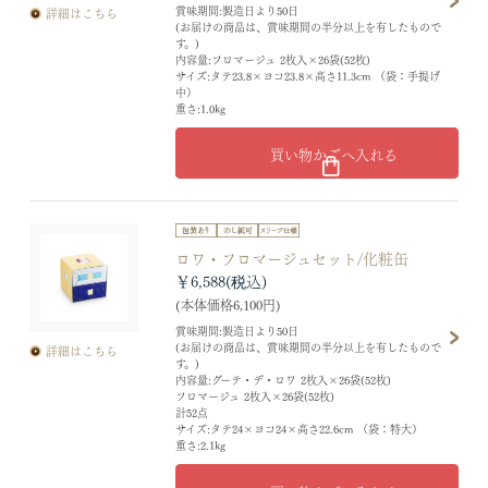
賞味期間:製造日より50日
詳細はこちら
(お届けの商品は、賞味期間の半分以上を有したもので
す。)
内容量:フロマージュ 2枚入×26袋(52枚)
サイズ:タテ23.8×ヨコ23.8×高さ11.3cm （袋：手提げ
中）
重さ:1.0kg
買い物かごへ入れる
ロワ・フロマージュセット/化粧缶
￥6,588
(本体価格6,100円)
賞味期間:製造日より50日
(お届けの商品は、賞味期間の半分以上を有したもので
詳細はこちら
す。)
内容量:グーテ・デ・ロワ 2枚入×26袋(52枚)
フロマージュ 2枚入×26袋(52枚)
計52点
サイズ:タテ24×ヨコ24×高さ22.6cm （袋：特大）
重さ:2.1kg