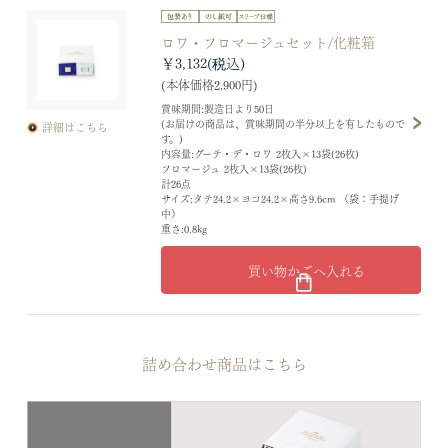
ロワ・フロマージュセット/化粧箱
￥3,132
(本体価格2,900円)
賞味期間:製造日より50日
(お届けの商品は、賞味期間の半分以上を有したもので
詳細はこちら
す。)
内容量:グーテ・デ・ロワ 2枚入×13袋(26枚)
フロマージュ 2枚入×13袋(26枚)
計26点
サイズ:タテ24.2×ヨコ24.2×高さ9.6cm （袋：手提げ
中）
重さ:0.8kg
買い物かごへ入れる
詰め合わせ商品はこちら