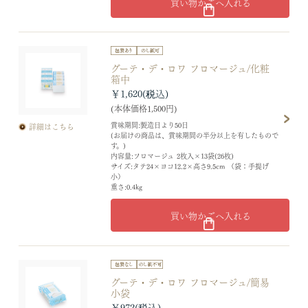
買い物かごへ入れる
グーテ・デ・ロワ フロマージュ/化粧
箱中
￥1,620
(本体価格1,500円)
賞味期間:製造日より50日
詳細はこちら
(お届けの商品は、賞味期間の半分以上を有したもので
す。)
内容量:フロマージュ 2枚入×13袋(26枚)
サイズ:タテ24×ヨコ12.2×高さ9.5cm （袋：手提げ
小）
重さ:0.4kg
買い物かごへ入れる
グーテ・デ・ロワ フロマージュ/簡易
小袋
￥972