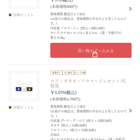
(本体価格900円)
賞味期間:製造日より50日
詳細はこちら
(お届けの商品は、賞味期間の半分以上を有したもので
す。)
内容量:フロマージュ 2枚入×8袋(16枚)
サイズ:タテ19×ヨコ13×高さ7cm （袋：手提げ小）
重さ:0.2kg
買い物かごへ入れる
ロワ・カカオ・フロマージュセット/化
粧箱
￥5,076
(本体価格4,700円)
賞味期間:製造日より50日
詳細はこちら
(お届けの商品は、賞味期間の半分以上を有したもので
す。)
内容量:グーテ・デ・ロワ 2枚入×13袋(26枚)
カカオ 2枚入×13袋(26枚)
フロマージュ 2枚入×13袋(26枚)
計39点
サイズ:タテ24.2×ヨコ36.4×高さ9.6cm （袋：手提げ