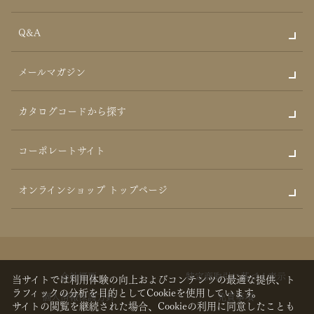
Q&A
メールマガジン
カタログコードから探す
コーポレートサイト
オンラインショップ トップページ
会社概要
特定商取引に基づく表示
当サイトでは利用体験の向上およびコンテンツの最適な提供、ト
ラフィックの分析を目的としてCookieを使用しています。
個人情報保護方針
免責事項
サイトの閲覧を継続された場合、Cookieの利用に同意したことも