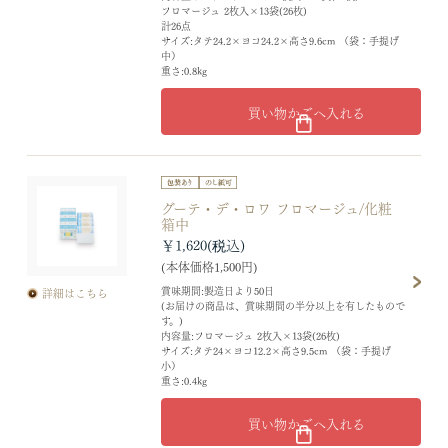
フロマージュ 2枚入×13袋(26枚)
計26点
サイズ:タテ24.2×ヨコ24.2×高さ9.6cm （袋：手提げ
中）
重さ:0.8kg
買い物かごへ入れる
グーテ・デ・ロワ フロマージュ/化粧
箱中
￥1,620
(本体価格1,500円)
賞味期間:製造日より50日
詳細はこちら
(お届けの商品は、賞味期間の半分以上を有したもので
す。)
内容量:フロマージュ 2枚入×13袋(26枚)
サイズ:タテ24×ヨコ12.2×高さ9.5cm （袋：手提げ
小）
重さ:0.4kg
買い物かごへ入れる