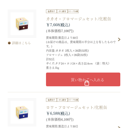
カカオ・フロマージュセット/化粧缶
￥7,668
(本体価格7,100円)
賞味期間:製造日より50日
(お届けの商品は、賞味期間の半分以上を有したもので
詳細はこちら
す。)
内容量:カカオ 2枚入×26袋(52枚)
フロマージュ 2枚入×26袋(52枚)
計52点
サイズ:タテ24×ヨコ24×高さ22.6cm （袋：特大）
重さ:2.1kg
買い物かごへ入れる
ロワ・フロマージュセット/化粧缶
￥6,588
(本体価格6,100円)
賞味期間:製造日より50日