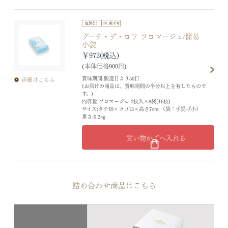
グーテ・デ・ロワ フロマージュ/簡易
小袋
￥972
(本体価格900円)
賞味期間:製造日より50日
詳細はこちら
(お届けの商品は、賞味期間の半分以上を有したもので
す。)
内容量:フロマージュ 2枚入×8袋(16枚)
サイズ:タテ19×ヨコ13×高さ7cm （袋：手提げ小）
重さ:0.2kg
買い物かごへ入れる
詰め合わせ商品はこちら