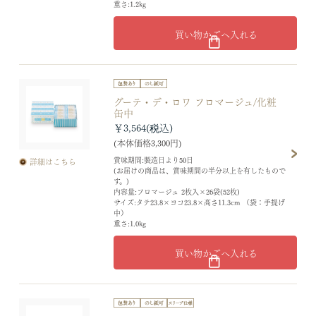
重さ:1.2kg
買い物かごへ入れる
グーテ・デ・ロワ フロマージュ/化粧
缶中
￥3,564
(本体価格3,300円)
賞味期間:製造日より50日
詳細はこちら
(お届けの商品は、賞味期間の半分以上を有したもので
す。)
内容量:フロマージュ 2枚入×26袋(52枚)
サイズ:タテ23.8×ヨコ23.8×高さ11.3cm （袋：手提げ
中）
重さ:1.0kg
買い物かごへ入れる