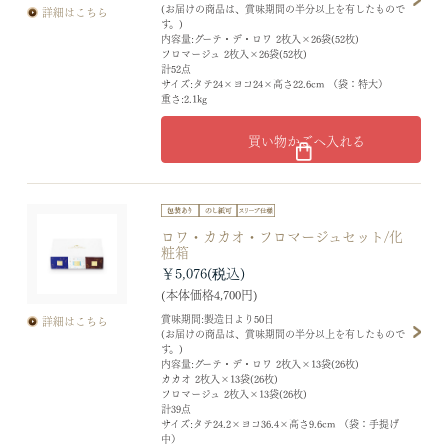
(お届けの商品は、賞味期間の半分以上を有したもので
詳細はこちら
す。)
内容量:グーテ・デ・ロワ 2枚入×26袋(52枚)
フロマージュ 2枚入×26袋(52枚)
計52点
サイズ:タテ24×ヨコ24×高さ22.6cm （袋：特大）
重さ:2.1kg
買い物かごへ入れる
ロワ・カカオ・フロマージュセット/化
粧箱
￥5,076
(本体価格4,700円)
賞味期間:製造日より50日
詳細はこちら
(お届けの商品は、賞味期間の半分以上を有したもので
す。)
内容量:グーテ・デ・ロワ 2枚入×13袋(26枚)
カカオ 2枚入×13袋(26枚)
フロマージュ 2枚入×13袋(26枚)
計39点
サイズ:タテ24.2×ヨコ36.4×高さ9.6cm （袋：手提げ
中）