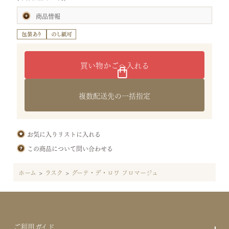
商品情報
賞味期限:製造日より50日
(お届けの商品は、賞味期間の半分以上を有したものです。)
内容量:フロマージュ 2枚入×26袋(52枚)
サイズ:タテ23.8×ヨコ23.8×高さ11.3cm （袋：手提げ中）
重さ:1.0kg
特定原材料等28品目:小麦・乳
原材料:小麦粉(国内製造)、バター、砂糖、プロセスチーズ、ナチュ
ラルチーズ、イースト、食塩／ビタミンＣ
複数配送先の一括指定
保存方法:直射日光、高温多湿を避けて保存してください。
お気に入りリストに入れる
この商品について問い合わせる
ホーム
>
ラスク
>
グーテ・デ・ロワ フロマージュ
ご利用ガイド