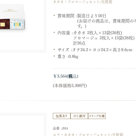
カカオ・フロマージュセット/化粧箱
賞味期間 :
製造日より50日
(お届けの商品は、賞味期間の
す。)
内容量 :
カカオ 2枚入×13袋(26枚)
フロマージュ 2枚入×13袋(26枚)
計26点
サイズ :
タテ24.2×ヨコ24.2×高さ9.6c
重さ :
0.8kg
￥3,564
(本体価格3,300円)
品番 :JH4
ロワ・カカオ・フロマージュセット/化粧箱