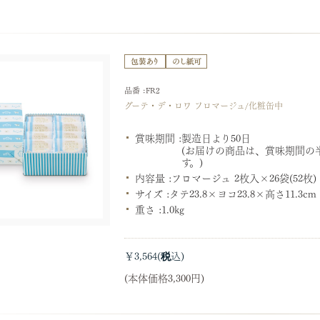
品番 :FR2
グーテ・デ・ロワ フロマージュ/化粧缶中
賞味期間 :
製造日より50日
(お届けの商品は、賞味期間の
す。)
内容量 :
フロマージュ 2枚入×26袋(52枚)
サイズ :
タテ23.8×ヨコ23.8×高さ11.3
重さ :
1.0kg
￥3,564
(本体価格3,300円)