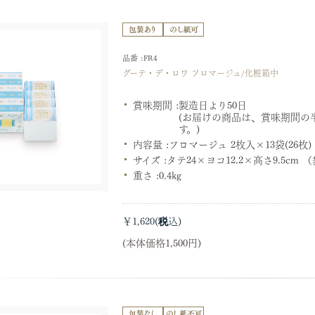
品番 :FR4
グーテ・デ・ロワ フロマージュ/化粧箱中
賞味期間 :
製造日より50日
(お届けの商品は、賞味期間の
す。)
内容量 :
フロマージュ 2枚入×13袋(26枚)
サイズ :
タテ24×ヨコ12.2×高さ9.5cm
重さ :
0.4kg
￥1,620
(本体価格1,500円)