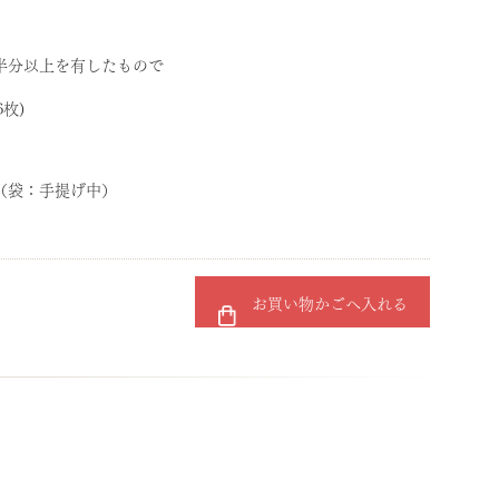
半分以上を有したもので
6枚)
m （袋：手提げ中）
お買い物かごへ入れる