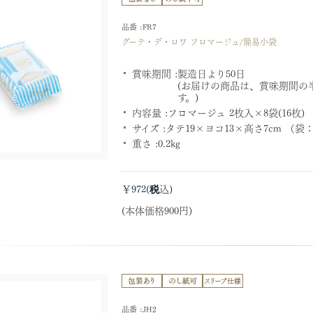
品番 :FR7
グーテ・デ・ロワ フロマージュ/簡易小袋
賞味期間 :
製造日より50日
(お届けの商品は、賞味期間の
す。)
内容量 :
フロマージュ 2枚入×8袋(16枚)
サイズ :
タテ19×ヨコ13×高さ7cm （
重さ :
0.2kg
￥972
(本体価格900円)
品番 :JH2