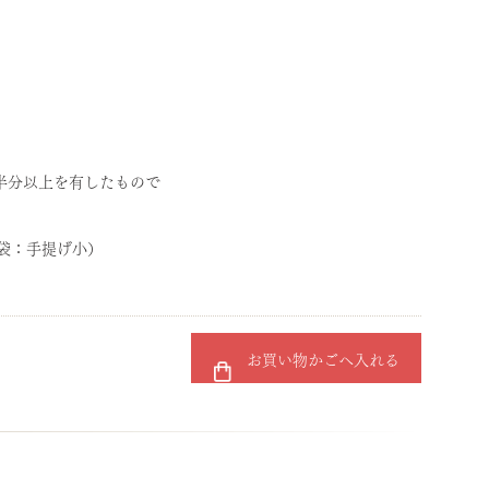
半分以上を有したもので
 （袋：手提げ小）
お買い物かごへ入れる