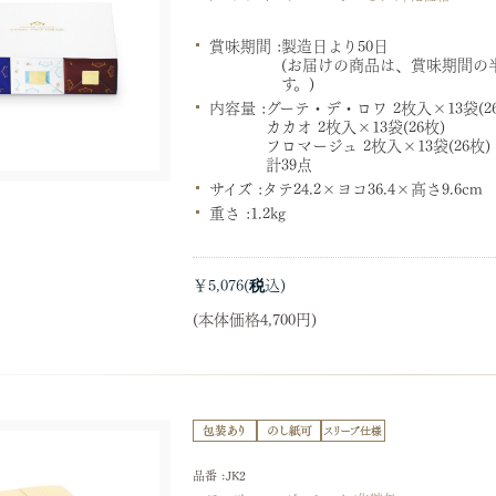
賞味期間 :
製造日より50日
(お届けの商品は、賞味期間の
す。)
内容量 :
グーテ・デ・ロワ 2枚入×13袋(2
カカオ 2枚入×13袋(26枚)
フロマージュ 2枚入×13袋(26枚)
計39点
サイズ :
タテ24.2×ヨコ36.4×高さ9.6c
重さ :
1.2kg
￥5,076
(本体価格4,700円)
品番 :JK2