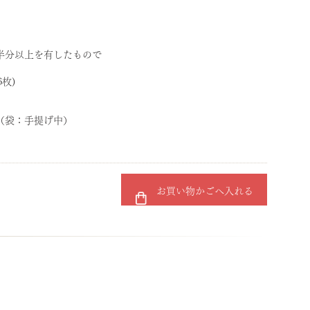
半分以上を有したもので
6枚)
m （袋：手提げ中）
お買い物かごへ入れる