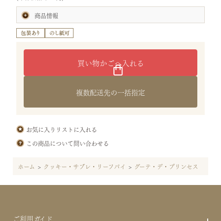
商品情報
賞味期限:製造日より60日
(お届けの商品は、賞味期間の半分以上を有したものです。)
内容量:グーテ・デ・プリンセス12枚
サイズ:タテ20.7×ヨコ28.5×高さ5.1cm （袋：手提げ中）
重さ:0.5kg
特定原材料等28品目:小麦・乳・卵
原材料:小麦粉(国内製造)、バター、砂糖、卵、牛乳、食塩／香料、
膨張剤
複数配送先の一括指定
保存方法:直射日光、高温多湿を避けて保存してください。
お気に入りリストに入れる
この商品について問い合わせる
ホーム
>
クッキー・サブレ・リーフパイ
>
グーテ・デ・プリンセス
ご利用ガイド