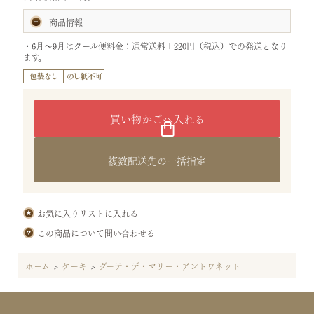
商品情報
賞味期限:製造日より7日
・6月～9月はクール便料金：通常送料＋220円（税込）での発送となり
(お届けの商品は、賞味期間の半分以上を有したものです。)
ます。
内容量:クグロフ1個
サイズ:[クグロフ]直径14×高さ7.5cm
[化粧箱]タテ19×ヨコ19.3×高さ9.5ｃｍ
(袋：ケーキ用)
重さ:0.7kg
特定原材料等28品目:小麦・乳・卵・大豆・アーモンド
原材料:バター(国内製造)、卵、砂糖、小麦粉、アーモンドプード
ル、イチジク、蜂蜜、生クリーム、転化糖、洋酒、植物油脂、脱脂粉
乳／膨張剤、乳化剤（大豆由来）
複数配送先の一括指定
保存方法:直射日光、高温多湿を避けて保存し、開封後はお早めにお
召し上がりください。
お気に入りリストに入れる
この商品について問い合わせる
ホーム
>
ケーキ
>
グーテ・デ・マリー・アントワネット