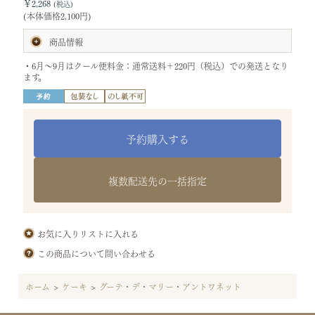
￥2,268
(本体価格2,100円)
商品情報
賞味期限:製造日より7日
・6月～9月はクール便料金：通常送料＋220円（税込）での発送となり
(お届けの商品は、賞味期間の半分以上を有したものです。)
ます。
内容量:クグロフ1個
サイズ:[クグロフ]直径14×高さ7.5cm
[化粧箱]タテ19×ヨコ19.3×高さ9.5ｃｍ
(袋：ケーキ用)
重さ:0.7kg
特定原材料等28品目:小麦・乳・卵・オレンジ・アーモンド
原材料:バター(国内製造)、卵、砂糖、小麦粉、アーモンド加工品、
杏ゼリー、オレンジ砂糖漬、レーズン、洋酒、食塩／膨張剤、糊料
（ペクチン）、酸味料
複数配送先の一括指定
保存方法:直射日光、高温多湿を避けて保存し、開封後はお早めにお
召し上がりください。
お気に入りリストに入れる
この商品について問い合わせる
ホーム
>
ケーキ
>
グーテ・デ・マリー・アントワネット