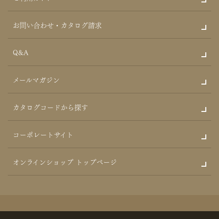
Ｃ、香料
保存方法:直射日光、高温多湿を避けて保存してください。
お問い合わせ・カタログ請求
Q&A
メールマガジン
カタログコードから探す
コーポレートサイト
オンラインショップ トップページ