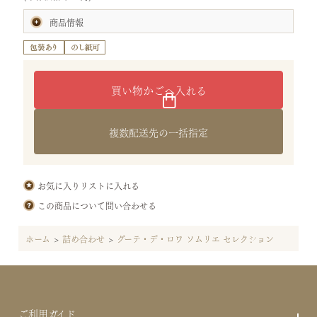
商品情報
賞味期限:製造日より50日
(お届けの商品は、賞味期間の半分以上を有したものです。)
内容量:グーテ・デ・ロワ 2枚入×12袋(24枚)
フロマージュ 2枚入×12袋(24枚)
ソムリエ8枚
ソムリエ イタリアン8枚
計40点
サイズ:タテ26.5×ヨコ26.5×高さ12.8cm （袋：SS3用）
複数配送先の一括指定
重さ:1.2kg
特定原材料等28品目:小麦・乳・大豆・豚肉・鶏肉
原材料:[グーテ・デ・ロワ]小麦粉(国内製造)、バター、砂糖、イース
ト、食塩／ビタミンＣ
[グーテ・デ・ロワ フロマージュ]小麦粉(国内製造)、バター、砂糖、
お気に入りリストに入れる
プロセスチーズ、ナチュラルチーズ、イースト、食塩／ビタミンＣ
[グーテ・デ・ロワ ソムリエ]小麦粉(国内製造)、バター、フライドオ
この商品について問い合わせる
ニオン（大豆を含む）、ナチュラルチーズ、イースト、食塩、植物油
脂、ぶどう酢、乾燥きのこ（ポルチーニ、トリュフ）、チキンコン
ホーム
>
詰め合わせ
>
グーテ・デ・ロワ ソムリエ セレクション
ソメパウダー（豚肉・鶏肉を含む）、砂糖、バジル、黒胡椒、ナツメ
グ／ビタミンＣ、香料
[グーテ・デ・ロワ ソムリエ イタリアン]小麦粉(国内製造)、バタ
ー、トマト、トマトピューレ、トマトペースト、イースト、ナチュラ
ルチーズ、植物油脂、食塩、ぶどう酢、砂糖、チキンコンソメパウ
ダー（大豆・豚肉・鶏肉を含む）、乾燥きのこ（ポルチーニ、トリ
ュフ）、バジル、ガーリック、オレガノ、黒胡椒、醸造酢／ビタミン
ご利用ガイド