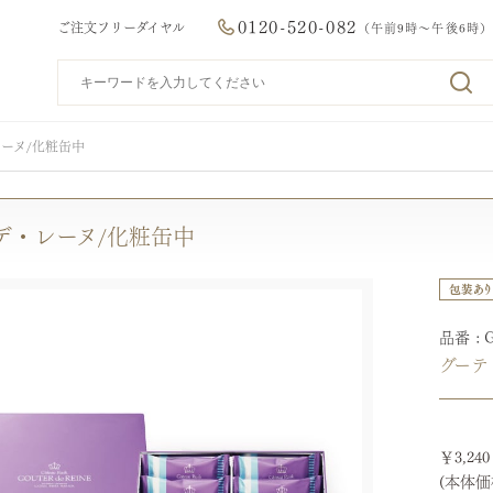
0120-520-082
ご注文フリーダイヤル
（午前9時～午後6時）
ーヌ/化粧缶中
デ・レーヌ/化粧缶中
品番
グーテ
￥3,24
(本体価格