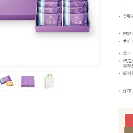
賞味
内容
サイ
重さ
特定
等28
原材
保存