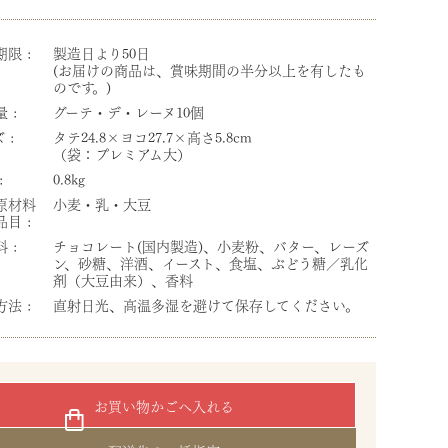
期限
製造日より50日
(お届けの商品は、賞味期間の半分以上を有したも
のです。)
量
グーテ・デ・レーヌ10個
ズ
タテ24.8×ヨコ27.7×高さ5.8cm
（袋：プレミアム大）
0.8kg
原材料
小麦・乳・大豆
品目
料
チョコレート(国内製造)、小麦粉、バター、レーズ
ン、砂糖、洋酒、イースト、食塩、ぶどう糖／乳化
剤（大豆由来）、香料
方法
直射日光、高温多湿を避けて保存してください。
お買い物かごへ入れる