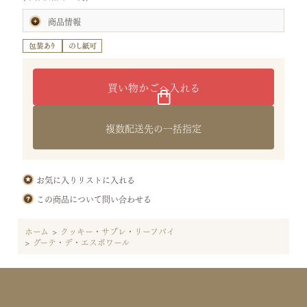
商品情報
賞味期限:製造日より60日
(お届けの商品は、賞味期間の半分以上を有したものです。)
内容量:グーテ・デ・エスポワール16枚
サイズ:タテ20×ヨコ38.5×高さ6.5cm
（袋：ポルト・ボヌール用）
重さ:0.5kg
特定原材料等28品目:小麦・乳
原材料:小麦粉(国内製造)、バター、砂糖、穀物酢、食塩
複数配送先の一括指定
保存方法:直射日光、高温多湿を避けて保存してください。
お気に入りリストに入れる
この商品について問い合わせる
ホーム
>
クッキー・サブレ・リーフパイ
>
グーテ・デ・エスポワール