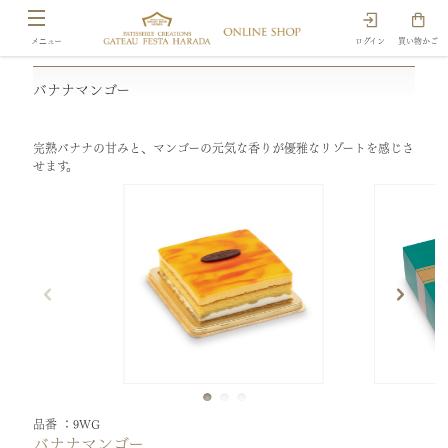
ログイン
買い物かご
バナナマンゴー
完熟バナナの甘みと、マンゴーの元気な香りが優雅なリゾートを感じさ
せます。
品番
9WG
バナナマンゴー