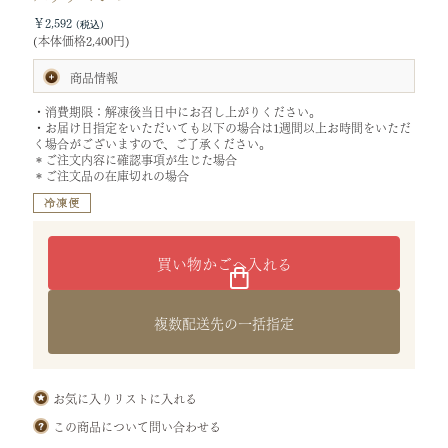
￥2,592
(本体価格2,400円)
商品情報
内容量:1個
・消費期限：解凍後当日中にお召し上がりください。
サイズ:[ケーキ]タテ14×ヨコ14×高さ4.5cm
・お届け日指定をいただいても以下の場合は1週間以上お時間をいただ
[化粧箱]タテ18.1×ヨコ18.4×高さ7.1cm
く場合がございますので、ご了承ください。
(袋：ケーキ用)
＊ご注文内容に確認事項が生じた場合
重さ:0.53kg
＊ご注文品の在庫切れの場合
特定原材料等28品目:小麦・乳・卵・大豆・オレンジ・ゼラチン・バ
ナナ
原材料:生クリーム(国内製造)、卵、砂糖、マンゴーピューレ、ココナ
ッツピューレ、オリゴ糖、小麦粉、バナナ、バナナピューレ、オレン
ジジュース、牛乳、バター、洋酒、チョコレート、チョコレートコー
チング、ゼラチン／トレハロース、糊料（ペクチン、加工でん粉）、
着色料（クチナシ）、乳化剤（大豆由来）、香料
保存方法:冷凍保存(－15℃以下)
箱から取り出し、トレーに入った状態で冷蔵庫に入れて解凍し、お
複数配送先の一括指定
召し上がりください。
(解凍時間目安：7～8時間)
お気に入りリストに入れる
この商品について問い合わせる