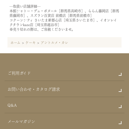
―取扱い店舗詳細―
本館シャトー・デュ・ボヌール［群馬県高崎市］、ららん藤岡店［群馬
県藤岡市］、スズラン百貨店 前橋店［群馬県前橋市］
コクーンシティ さいたま新都心店［埼玉県さいたま市］、イオンレイ
クタウンkaze店［埼玉県越谷市］
※売り切れの際は、ご容赦くださいませ。
ホーム
>
ケーキ
>
アントルメ・カレ
ご利用ガイド
お問い合わせ・カタログ請求
Q&A
メールマガジン