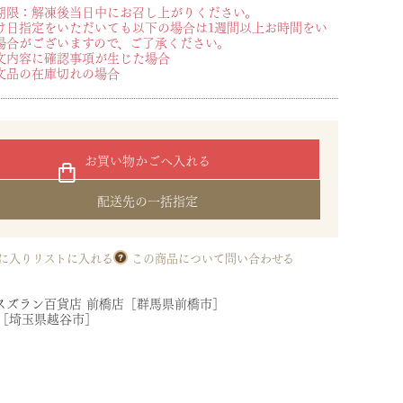
期限：解凍後当日中にお召し上がりください。
け日指定をいただいても以下の場合は1週間以上お時間をい
場合がございますので、ご了承ください。
文内容に確認事項が生じた場合
文品の在庫切れの場合
お買い物かごへ入れる
配送先の一括指定
に入りリストに入れる
この商品について問い合わせる
スズラン百貨店 前橋店［群馬県前橋市］
店［埼玉県越谷市］