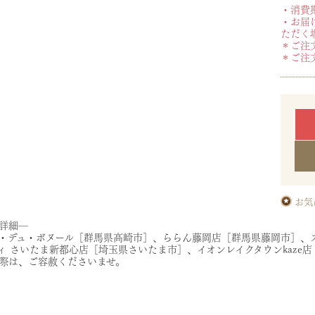
・消費
・お届
ただく
＊ご注
＊ご注
お気
詳細―
・デュ・ボヌール［群馬県高崎市］、ららん藤岡店［群馬県藤岡市］、
ィ さいたま新都心店［埼玉県さいたま市］、イオンレイクタウンkaze
際は、ご容赦くださいませ。