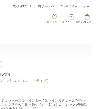
お買い物ガイド
お問い合わせ
カタログ請求
Q&A
お気に入り
ログイン
お買い物かご
66WGH
ン シトロン（ハーフサイズ）
トチョコベースのレモンムースにレモンのクリームを合わ
にはサクサクの生地を敷いて仕上げました。レモンが凝縮さ
やかな味をお楽しみください。