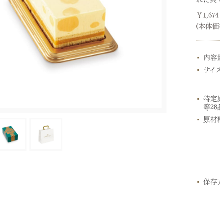
￥1,67
(本体価格
内容
サイ
特定
等28
原材
保存