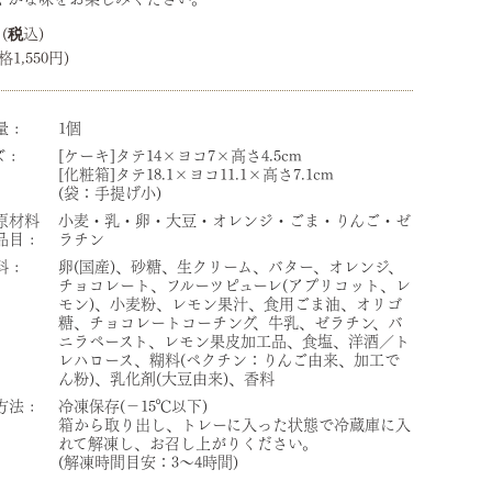
4
1,550円)
量
1個
ズ
[ケーキ]タテ14×ヨコ7×高さ4.5cm
[化粧箱]タテ18.1×ヨコ11.1×高さ7.1cm
(袋：手提げ小)
原材料
小麦・乳・卵・大豆・オレンジ・ごま・りんご・ゼ
品目
ラチン
料
卵(国産)、砂糖、生クリーム、バター、オレンジ、
チョコレート、フルーツピューレ(アプリコット、レ
モン)、小麦粉、レモン果汁、食用ごま油、オリゴ
糖、チョコレートコーチング、牛乳、ゼラチン、バ
ニラペースト、レモン果皮加工品、食塩、洋酒／ト
レハロース、糊料(ペクチン：りんご由来、加工で
ん粉)、乳化剤(大豆由来)、香料
方法
冷凍保存(－15℃以下)
箱から取り出し、トレーに入った状態で冷蔵庫に入
れて解凍し、お召し上がりください。
(解凍時間目安：3～4時間)