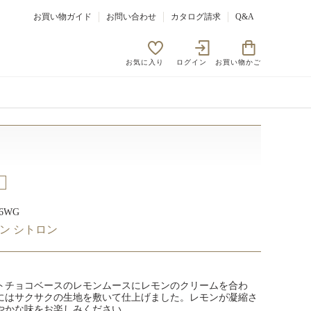
お買い物ガイド
お問い合わせ
カタログ請求
Q&A
お気に入り
ログイン
お買い物かご
66WG
ン シトロン
トチョコベースのレモンムースにレモンのクリームを合わ
にはサクサクの生地を敷いて仕上げました。レモンが凝縮さ
やかな味をお楽しみください。