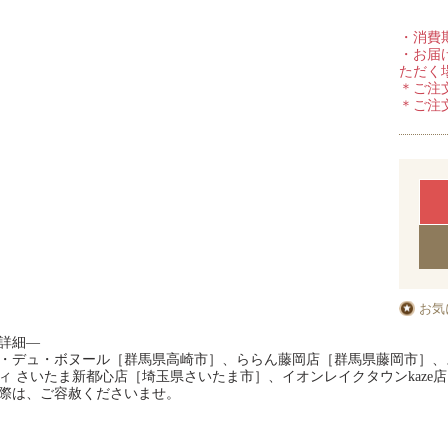
・消費
・お届
ただく
＊ご注
＊ご注
お気
詳細―
・デュ・ボヌール［群馬県高崎市］、ららん藤岡店［群馬県藤岡市］、
ィ さいたま新都心店［埼玉県さいたま市］、イオンレイクタウンkaze
際は、ご容赦くださいませ。