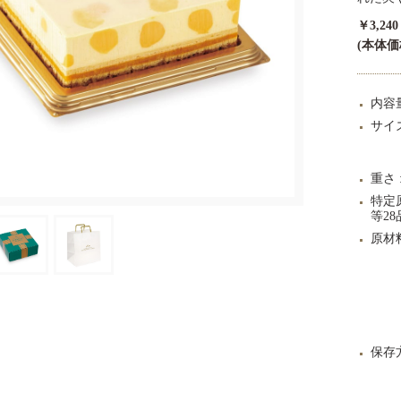
￥3,24
(本体価格
内容
サイ
重さ
特定
等28
原材
保存