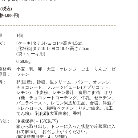
0
3,000円)
量
1個
ズ
[ケーキ]タテ14×ヨコ14×高さ4.5cm
[化粧箱]タテ18.1×ヨコ18.4×高さ7.1cm
(袋：ケーキ用)
0.682kg
原材料
小麦・乳・卵・大豆・オレンジ・ごま・りんご・ゼ
品目
ラチン
料
卵(国産)、砂糖、生クリーム、バター、オレンジ、
チョコレート、フルーツピューレ(アプリコット、
レモン)、小麦粉、レモン果汁、食用ごま油、オリ
ゴ糖、チョコレートコーチング、牛乳、ゼラチン、
バニラペースト、レモン果皮加工品、食塩、洋酒／
トレハロース、糊料(ペクチン：りんご由来、加工
でん粉)、乳化剤(大豆由来)、香料
方法
冷凍保存(－15℃以下)
箱から取り出し、トレーに入った状態で冷蔵庫に入
れて解凍し、お召し上がりください。
(解凍時間目安：4～5時間)