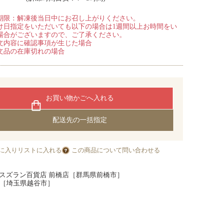
期限：解凍後当日中にお召し上がりください。
け日指定をいただいても以下の場合は1週間以上お時間をい
場合がございますので、ご了承ください。
文内容に確認事項が生じた場合
文品の在庫切れの場合
お買い物かごへ入れる
配送先の一括指定
に入りリストに入れる
この商品について問い合わせる
スズラン百貨店 前橋店［群馬県前橋市］
店［埼玉県越谷市］