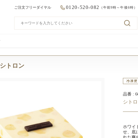
0120-520-082
ご注文フリーダイヤル
（午前9時～午後6時）
ン
 シトロン
品番
シトロ
ホワイ
せ、底
れた爽