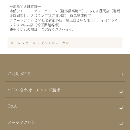
―取扱い店舗詳細―
本館シャトー・デュ・ボヌール［群馬県高崎市］、ららん藤岡店［群馬
県藤岡市］、スズラン百貨店 前橋店［群馬県前橋市］
コクーンシティ さいたま新都心店［埼玉県さいたま市］、イオンレイ
クタウンkaze店［埼玉県越谷市］
※売り切れの際は、ご容赦くださいませ。
ホーム
>
ケーキ
>
アントルメ・カレ
ご利用ガイド
お問い合わせ・カタログ請求
Q&A
メールマガジン