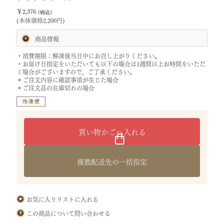
￥2,376
(本体価格2,200円)
商品情報
内容量:1個
・消費期限：解凍後当日中にお召し上がりください。
サイズ:[ケーキ]タテ14×ヨコ14×高さ4.5cm
・お届け日指定をいただいても以下の場合は1週間以上お時間をいただ
[化粧箱]タテ18.1×ヨコ18.4×高さ7.1cm
く場合がございますので、ご了承ください。
(袋：ケーキ用)
＊ご注文内容に確認事項が生じた場合
重さ:0.55kg
＊ご注文品の在庫切れの場合
特定原材料等28品目:小麦・乳・卵・大豆・オレンジ・りんご・ゼラ
チン
原材料:生クリーム(国内製造)、フランボワーズピューレ、卵、砂糖、
牛乳、チョコレート、小麦粉、ぶどう糖果糖液糖、バター、ゼラチ
ン、チョコレートコーチング、洋酒／トレハロース、糊料(増粘多糖
類：りんご・オレンジ由来)、乳化剤(大豆由来)、香料
保存方法:冷凍保存(－15℃以下)
箱から取り出し、トレーに入った状態で冷蔵庫に入れて解凍し、お
召し上がりください。
複数配送先の一括指定
(解凍時間目安：4～5時間)
お気に入りリストに入れる
この商品について問い合わせる