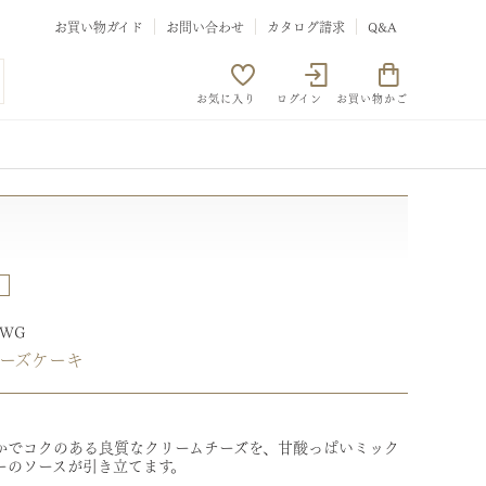
お買い物ガイド
お問い合わせ
カタログ請求
Q&A
お気に入り
ログイン
お買い物かご
3WG
ーズケーキ
かでコクのある良質なクリームチーズを、甘酸っぱいミック
ーのソースが引き立てます。