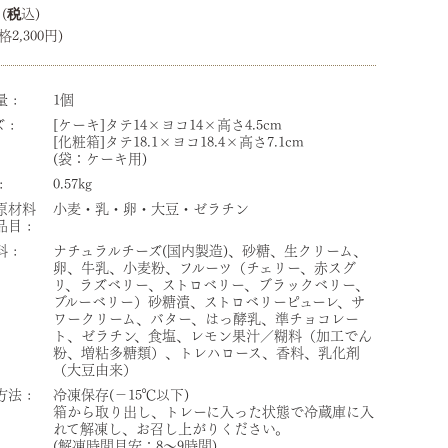
4
2,300円)
量
1個
ズ
[ケーキ]タテ14×ヨコ14×高さ4.5cm
[化粧箱]タテ18.1×ヨコ18.4×高さ7.1cm
(袋：ケーキ用)
0.57kg
原材料
小麦・乳・卵・大豆・ゼラチン
品目
料
ナチュラルチーズ(国内製造)、砂糖、生クリーム、
卵、牛乳、小麦粉、フルーツ（チェリー、赤スグ
リ、ラズベリー、ストロベリー、ブラックベリー、
ブルーベリー）砂糖漬、ストロベリーピューレ、サ
ワークリーム、バター、はっ酵乳、準チョコレー
ト、ゼラチン、食塩、レモン果汁／糊料（加工でん
粉、増粘多糖類）、トレハロース、香料、乳化剤
（大豆由来）
方法
冷凍保存(－15℃以下)
箱から取り出し、トレーに入った状態で冷蔵庫に入
れて解凍し、お召し上がりください。
(解凍時間目安：8～9時間)