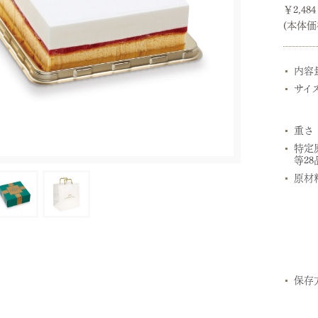
￥2,48
(本体価格
内容
サイ
重さ
特定
等28
原材
保存