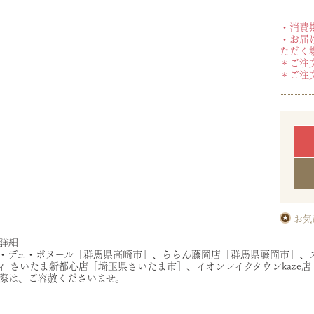
・消費
・お届
ただく
＊ご注
＊ご注
お気
詳細―
・デュ・ボヌール［群馬県高崎市］、ららん藤岡店［群馬県藤岡市］、
ィ さいたま新都心店［埼玉県さいたま市］、イオンレイクタウンkaze
際は、ご容赦くださいませ。