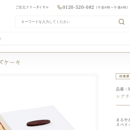
0120-520-082
ご注文フリーダイヤル
（午前9時～午後6時）
キ
ズケーキ
品番
レアチ
まろや
スベリ