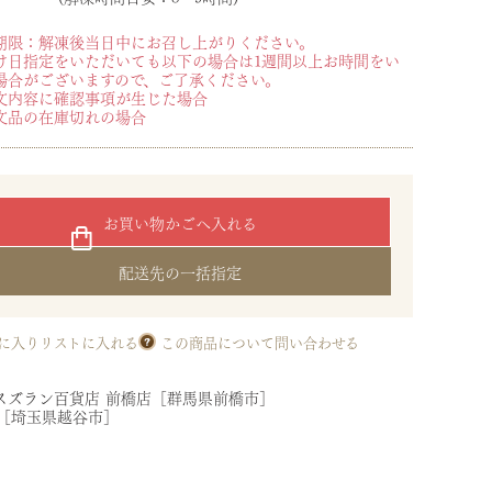
期限：解凍後当日中にお召し上がりください。
け日指定をいただいても以下の場合は1週間以上お時間をい
場合がございますので、ご了承ください。
文内容に確認事項が生じた場合
文品の在庫切れの場合
お買い物かごへ入れる
配送先の一括指定
に入りリストに入れる
この商品について問い合わせる
スズラン百貨店 前橋店［群馬県前橋市］
店［埼玉県越谷市］