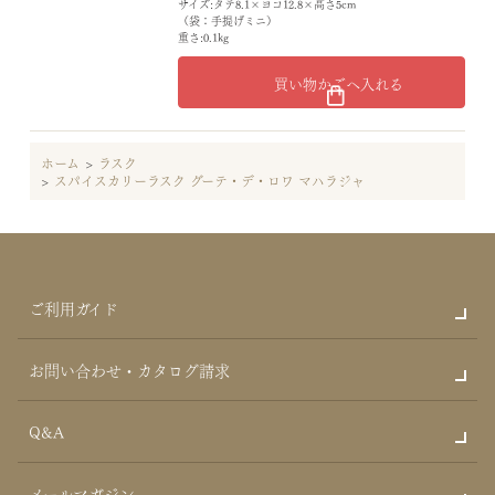
サイズ:タテ8.1×ヨコ12.8×高さ5cm
（袋：手提げミニ）
重さ:0.1kg
買い物かごへ入れる
ホーム
>
ラスク
>
スパイスカリーラスク グーテ・デ・ロワ マハラジャ
ご利用ガイド
お問い合わせ・カタログ請求
Q&A
メールマガジン