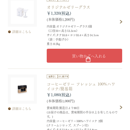
オリジナルゼリーグラス
￥1,320
(本体価格1,200円)
内容量:オリジナルゼリーグラス1個
（口径10×高さ13.3cm）
詳細はこちら
サイズ:タテ10.6×ヨコ10.4×高さ14.1cm
（袋：手提げ小）
重さ:0.2kg
買い物かごへ入れる
コーヒーゼリー フレッシュ 100%ハワ
イコナ/簡易箱
￥1,080
(本体価格1,000円)
賞味期間:製造日より90日
詳細はこちら
(お届けの商品は、賞味期間の半分以上を有したもので
す。)
内容量:コーヒーゼリー100%ハワイコナ 2個
(クリームシロップ、スプーン付)
サイズ:タテ13.9×ヨコ17.7×高さ5.8cm