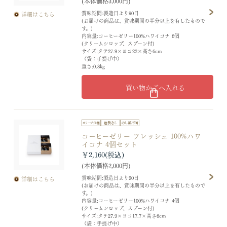
(本体価格3,000円)
賞味期間:製造日より90日
詳細はこちら
(お届けの商品は、賞味期間の半分以上を有したもので
す。)
内容量:コーヒーゼリー100%ハワイコナ 6個
(クリームシロップ、スプーン付)
サイズ:タテ27.9×ヨコ22×高さ6cm
（袋：手提げ中）
重さ:0.8kg
買い物かごへ入れる
コーヒーゼリー フレッシュ 100%ハワ
イコナ 4個セット
￥2,160
(本体価格2,000円)
賞味期間:製造日より90日
詳細はこちら
(お届けの商品は、賞味期間の半分以上を有したもので
す。)
内容量:コーヒーゼリー100%ハワイコナ 4個
(クリームシロップ、スプーン付)
サイズ:タテ27.9×ヨコ17.7×高さ6cm
（袋：手提げ中）