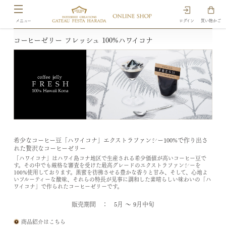
ログイン
買い物かご
コーヒーゼリー フレッシュ 100%ハワイコナ
希少なコーヒー豆「ハワイコナ」エクストラファンシー100%で作り出さ
れた贅沢なコーヒーゼリー
「ハワイコナ」はハワイ島コナ地区で生産される希少価値が高いコーヒー豆で
す。その中でも厳格な審査を受けた最高グレードのエクストラファンシーを
100%使用しております。黒蜜を彷彿させる豊かな香りと甘み、そして、心地よ
いフルーティーな酸味、それらの特長が見事に調和した素晴らしい味わいの「ハ
ワイコナ」で作られたコーヒーゼリーです。
販売期間 ： 5月 ～ 9月中旬
商品紹介はこちら