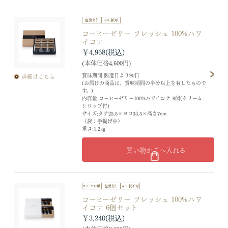
コーヒーゼリー フレッシュ 100%ハワ
イコナ
￥4,968
(本体価格4,600円)
賞味期間:製造日より90日
詳細はこちら
(お届けの商品は、賞味期間の半分以上を有したもので
す。)
内容量:コーヒーゼリー100%ハワイコナ 9個(クリーム
シロップ付)
サイズ:タテ25.5×ヨコ33.5×高さ7cm
（袋：手提げ中）
重さ:1.2kg
買い物かごへ入れる
コーヒーゼリー フレッシュ 100%ハワ
イコナ 6個セット
￥3,240