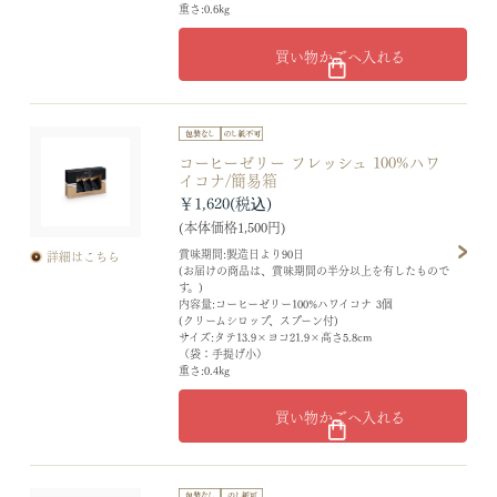
重さ:0.6kg
買い物かごへ入れる
コーヒーゼリー フレッシュ 100%ハワ
イコナ/簡易箱
￥1,620
(本体価格1,500円)
賞味期間:製造日より90日
詳細はこちら
(お届けの商品は、賞味期間の半分以上を有したもので
す。)
内容量:コーヒーゼリー100%ハワイコナ 3個
(クリームシロップ、スプーン付)
サイズ:タテ13.9×ヨコ21.9×高さ5.8cm
（袋：手提げ小）
重さ:0.4kg
買い物かごへ入れる