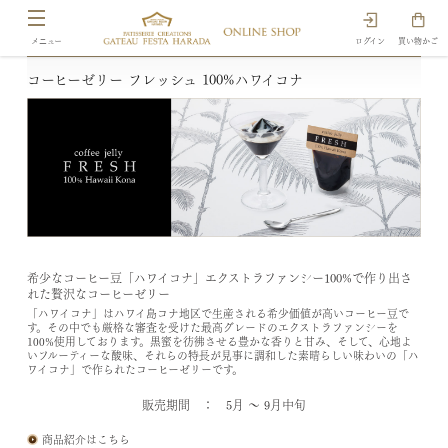
ログイン
買い物かご
コーヒーゼリー フレッシュ 100%ハワイコナ
希少なコーヒー豆「ハワイコナ」エクストラファンシー100%で作り出さ
れた贅沢なコーヒーゼリー
「ハワイコナ」はハワイ島コナ地区で生産される希少価値が高いコーヒー豆で
す。その中でも厳格な審査を受けた最高グレードのエクストラファンシーを
100%使用しております。黒蜜を彷彿させる豊かな香りと甘み、そして、心地よ
いフルーティーな酸味、それらの特長が見事に調和した素晴らしい味わいの「ハ
ワイコナ」で作られたコーヒーゼリーです。
販売期間 ： 5月 ～ 9月中旬
商品紹介はこちら