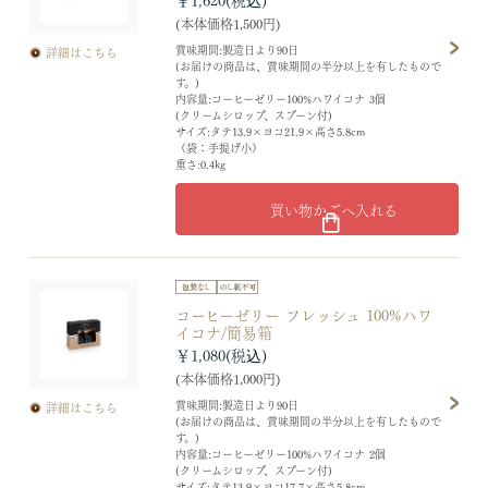
(本体価格1,500円)
賞味期間:製造日より90日
詳細はこちら
(お届けの商品は、賞味期間の半分以上を有したもので
す。)
内容量:コーヒーゼリー100%ハワイコナ 3個
(クリームシロップ、スプーン付)
サイズ:タテ13.9×ヨコ21.9×高さ5.8cm
（袋：手提げ小）
重さ:0.4kg
買い物かごへ入れる
コーヒーゼリー フレッシュ 100%ハワ
イコナ/簡易箱
￥1,080
(本体価格1,000円)
賞味期間:製造日より90日
詳細はこちら
(お届けの商品は、賞味期間の半分以上を有したもので
す。)
内容量:コーヒーゼリー100%ハワイコナ 2個
(クリームシロップ、スプーン付)
サイズ:タテ13.9×ヨコ17.7×高さ5.8cm