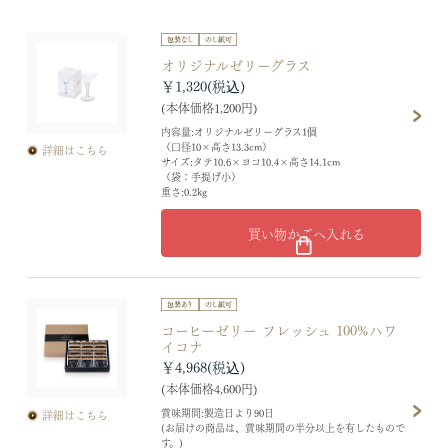
オリジナルゼリーグラス
￥1,320
(本体価格1,200円)
内容量:オリジナルゼリーグラス1個
（口径10×高さ13.3cm）
詳細はこちら
サイズ:タテ10.6×ヨコ10.4×高さ14.1cm
（袋：手提げ小）
重さ:0.2kg
買い物かごへ入れる
コーヒーゼリー フレッシュ 100%ハワ
イコナ
￥4,968
(本体価格4,600円)
賞味期間:製造日より90日
詳細はこちら
(お届けの商品は、賞味期間の半分以上を有したもので
す。)