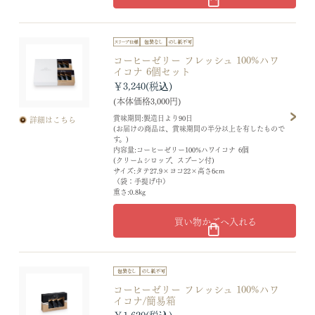
コーヒーゼリー フレッシュ 100%ハワ
イコナ 6個セット
￥3,240
(本体価格3,000円)
賞味期間:製造日より90日
詳細はこちら
(お届けの商品は、賞味期間の半分以上を有したもので
す。)
内容量:コーヒーゼリー100%ハワイコナ 6個
(クリームシロップ、スプーン付)
サイズ:タテ27.9×ヨコ22×高さ6cm
（袋：手提げ中）
重さ:0.8kg
買い物かごへ入れる
コーヒーゼリー フレッシュ 100%ハワ
イコナ/簡易箱
￥1,620