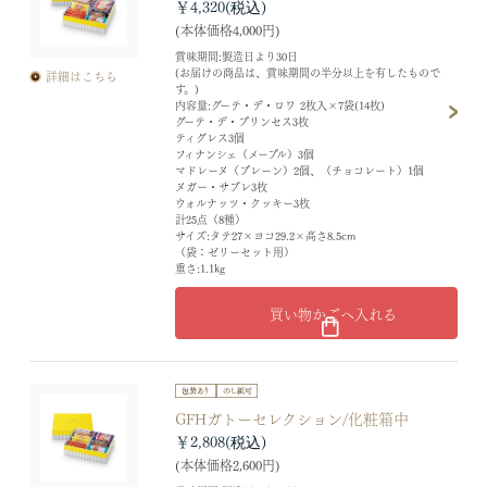
￥4,320
(本体価格4,000円)
賞味期間:製造日より30日
(お届けの商品は、賞味期間の半分以上を有したもので
詳細はこちら
す。)
内容量:グーテ・デ・ロワ 2枚入×7袋(14枚)
グーテ・デ・プリンセス3枚
ティグレス3個
フィナンシェ（メープル）3個
マドレーヌ（プレーン）2個、（チョコレート）1個
ヌガー・サブレ3枚
ウォルナッツ・クッキー3枚
計25点（8種）
サイズ:タテ27×ヨコ29.2×高さ8.5cm
（袋：ゼリーセット用）
重さ:1.1kg
買い物かごへ入れる
GFHガトーセレクション/化粧箱中
￥2,808
(本体価格2,600円)