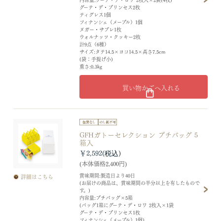
グーテ・デ・プリンセス2枚
ティグレス1個
フィナンシェ（メープル）1個
ヌガー・サブレ1枚
ウォルナッツ・クッキー2枚
計9点（6種）
サイズ:タテ14.5×ヨコ14.5×高さ7.5cm
(袋：手提げ小)
重さ:0.3kg
買い物かごへ入れる
GFHガトーセレクション プチバッグ 5
箱入
￥2,592
(本体価格2,400円)
賞味期間:製造日より40日
詳細はこちら
(お届けの商品は、賞味期間の半分以上を有したもので
す。)
内容量:プチバッグ×5箱
(バッグ1箱にグーテ・デ・ロワ 2枚入×1袋
グーテ・デ・プリンセス1枚
フィナンシェ（メープル）1個)