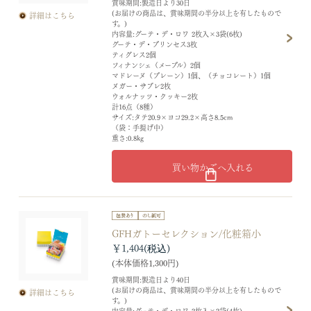
賞味期間:製造日より30日
(お届けの商品は、賞味期間の半分以上を有したもので
詳細はこちら
す。)
内容量:グーテ・デ・ロワ 2枚入×3袋(6枚)
グーテ・デ・プリンセス3枚
ティグレス2個
フィナンシェ（メープル）2個
マドレーヌ（プレーン）1個、（チョコレート）1個
ヌガー・サブレ2枚
ウォルナッツ・クッキー2枚
計16点（8種）
サイズ:タテ20.9×ヨコ29.2×高さ8.5cm
（袋：手提げ中）
重さ:0.8kg
買い物かごへ入れる
GFHガトーセレクション/化粧箱小
￥1,404
(本体価格1,300円)
賞味期間:製造日より40日
(お届けの商品は、賞味期間の半分以上を有したもので
詳細はこちら
す。)
内容量:グーテ・デ・ロワ 2枚入×2袋(4枚)