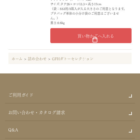
サイズ:タテ26×ヨコ13.3×高さ17cm
（袋：SS3用/5箱入が入る大きさのご用意となります。
プチバッグ単体の小分け袋のご用意はございませ
ん。）
重さ:0.6kg
買い物かごへ入れる
ホーム
>
詰め合わせ
>
GFHガトーセレクション
ご利用ガイド
お問い合わせ・カタログ請求
Q&A