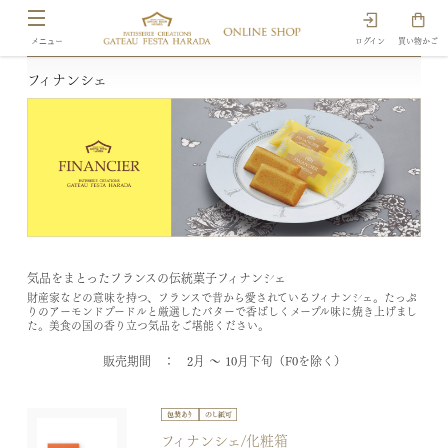
ログイン
買い物かご
フィナンシェ
気品をまとったフランスの伝統菓子フィナンシェ
財産家などの意味を持つ、フランスで昔から愛されているフィナンシェ。たっぷ
りのアーモンドプードルと厳選したバターで香ばしくメープル味に焼き上げまし
た。美食の国の香り立つ気品をご堪能ください。
販売期間 ： 2月 ～ 10月下旬（F0を除く）
フィナンシェ/化粧箱