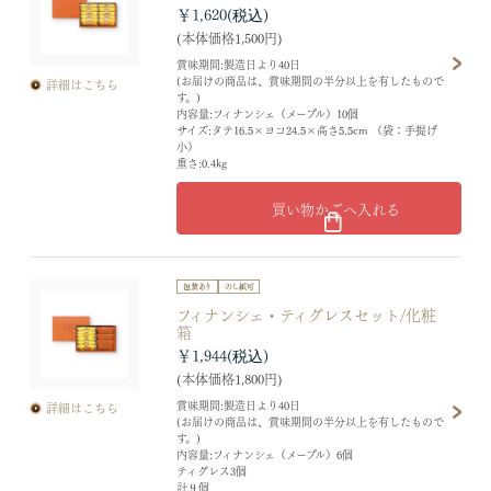
￥1,620
(本体価格1,500円)
賞味期間:製造日より40日
(お届けの商品は、賞味期間の半分以上を有したもので
詳細はこちら
す。)
内容量:フィナンシェ（メープル）10個
サイズ:タテ16.5×ヨコ24.5×高さ5.5cm （袋：手提げ
小）
重さ:0.4kg
買い物かごへ入れる
フィナンシェ・ティグレスセット/化粧
箱
￥1,944
(本体価格1,800円)
賞味期間:製造日より40日
詳細はこちら
(お届けの商品は、賞味期間の半分以上を有したもので
す。)
内容量:フィナンシェ（メープル）6個
ティグレス3個
計９個