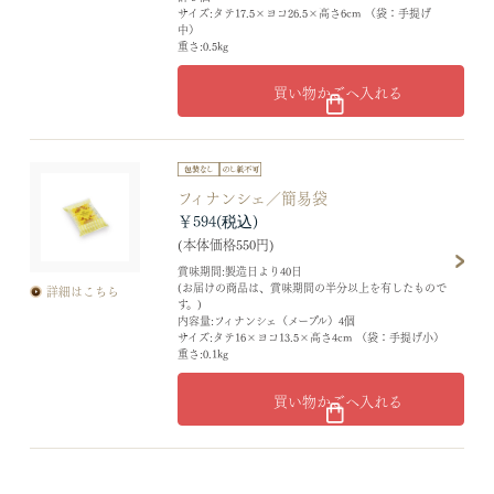
サイズ:タテ17.5×ヨコ26.5×高さ6cm （袋：手提げ
中）
重さ:0.5kg
買い物かごへ入れる
フィナンシェ／簡易袋
￥594
(本体価格550円)
賞味期間:製造日より40日
(お届けの商品は、賞味期間の半分以上を有したもので
詳細はこちら
す。)
内容量:フィナンシェ（メープル）4個
サイズ:タテ16×ヨコ13.5×高さ4cm （袋：手提げ小）
重さ:0.1kg
買い物かごへ入れる