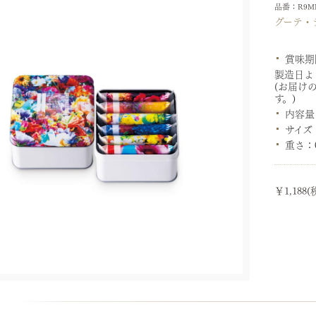
品番：R9M
グーテ・
賞味期
製造日よ
(お届け
す。)
内容量
サイズ
重さ：
￥1,188(