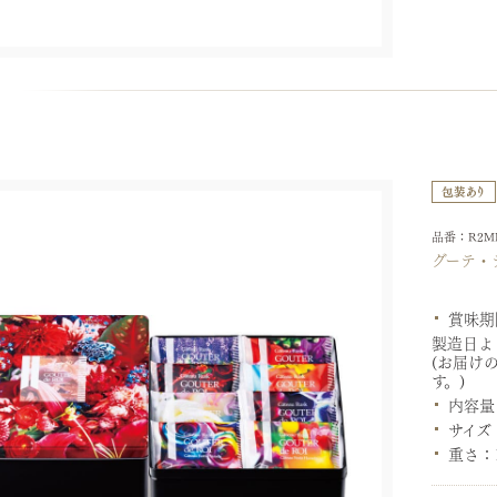
品番：R2M
グーテ・
賞味期
製造日よ
(お届け
す。)
内容量
サイズ
重さ：