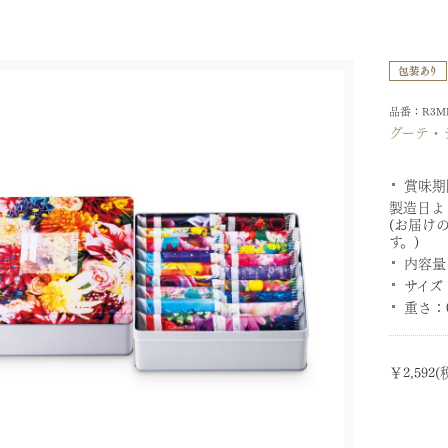
品番：R3M
グーテ・
賞味期
製造日よ
(お届け
す。)
内容量
サイズ
重さ：
￥2,592(