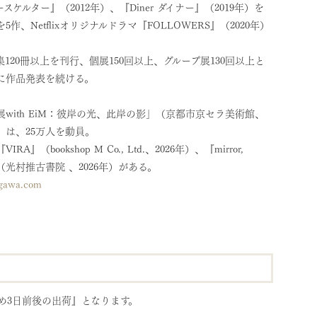
ケルター』（2012年）、『Diner ダイナー』（2019年）を
作、Netflixオリジナルドラマ『FOLLOWERS』（2020年）
120冊以上を刊行、個展150回以上、グループ展130回以上と
に作品発表を続ける。
with EiM：彼岸の光、此岸の影」（京都市京セラ美術館、
月）は、25万人を動員。
A』（bookshop M Co., Ltd.、2026年）、『mirror,
rror』（光村推古書院 、2026年）がある。
agawa.com
め3日前後の出荷』となります。