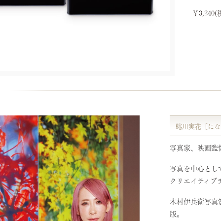
￥3,240(
蜷川実花［にな
写真家、映画監
写真を中心とし
クリエイティブ
木村伊兵衛写真賞
版。