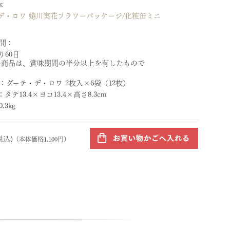
K
デ・ロワ 蜷川実花フラワーパッケージ/化粧缶ミニ
間：
り60日
の商品は、賞味期間の半分以上を有したもので
：
グーテ・デ・ロワ 2枚入×6袋（12枚）
：
タテ13.4×ヨコ13.4×高さ8.3cm
0.3kg
税込)
（本体価格1,100円）