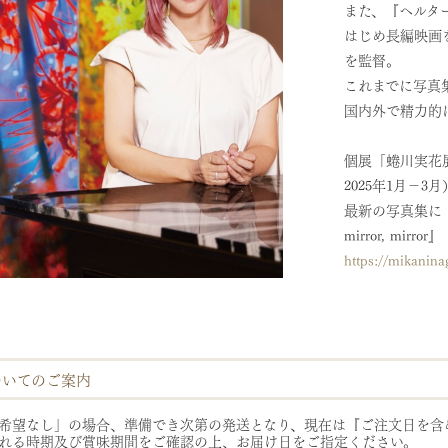
また、『ヘルタース
はじめ長編映画を5
を監督。
これまでに写真集
国内外で精力的
個展「蜷川実花展
2025年1月－3
最新の写真集に『VIR
mirror, mi
https://mikanin
ついてのご案内
希望なし」の場合、準備でき次第の発送となり、現在は『ご注文日を含
れる時期及び賞味期間をご確認の上、お届け日をご指定ください。