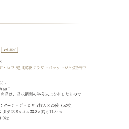
K
デ・ロワ 蜷川実花フラワーパッケージ/化粧缶中
間：
り60日
の商品は、賞味期間の半分以上を有したもので
：
グーテ・デ・ロワ 2枚入×26袋（52枚）
：
タテ23.8×ヨコ23.8×高さ11.3cm
1.0kg