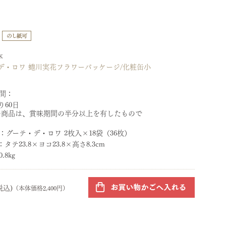
K
デ・ロワ 蜷川実花フラワーパッケージ/化粧缶小
間：
り60日
の商品は、賞味期間の半分以上を有したもので
：
グーテ・デ・ロワ 2枚入×18袋（36枚）
：
タテ23.8×ヨコ23.8×高さ8.3cm
0.8kg
税込)
（本体価格2,400円）