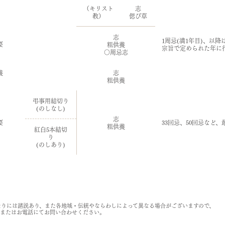
（キリスト
志
教）
偲び草
志
1周忌(満1年目)、以降
要
粗供養
宗旨で定められた年に
○周忌志
養
志
粗供養
弔事用結切り
(のしなし)
志
要
33回忌、50回忌など
粗供養
紅白5本結切
り
(のしあり)
たりには諸説あり、また各地域・伝統やならわしによって異なる場合がございますので、
ルまたはお電話にてお問い合わせください。