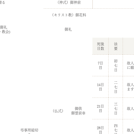
贈る
（神式）御神前
（キリスト教）御花料
御礼
御礼
・教会)
死後
法
日数
要
初
7日
故人
七
目
に願
日
二
14日
故人
七
目
ます
日
三
21日
御供
七
故人
目
（仏式）
御霊前※
日
四
28日
弔事用結切
七
故人
目