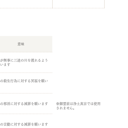
意味
が無事に三途の川を渡れるよう
います
の殺生行為に対する冥福を願い
の邪淫に対する減罪を願います
※御霊前は浄土真宗では使用
されません。
の言動に対する減罪を願います