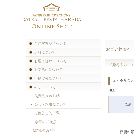
ご注文方法について
お買い物ガイ
送料について
お届け日時について
ご贈答品のしき
お支払いについて
手提げ袋について
おくやみごと
のしについて
贈る
代表的なのし紙
のし・水引について
場面
ご贈答目的一覧
1.季節のご挨拶
2.結婚のお祝い
葬儀の際