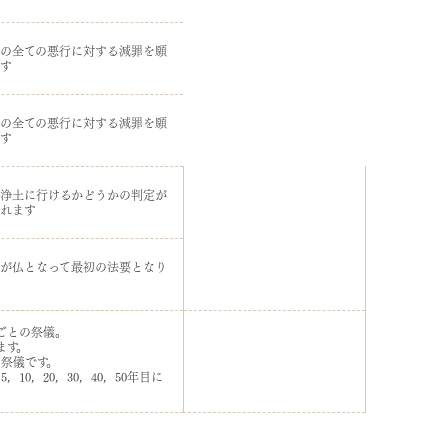
の全ての悪行に対する減罪を願
す
の全ての悪行に対する減罪を願
す
浄土に行けるかどうかの判定が
れます
が仏となって最初の法要となり
目ごとの祭儀。
ます。
の祭儀です。
，10，20，30，40，50年目に