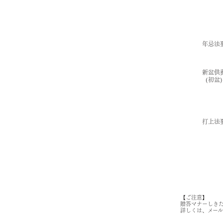
年忌法
新盆供
(初盆)
打上法
【ご注意】
贈答マナーしき
詳しくは、メー