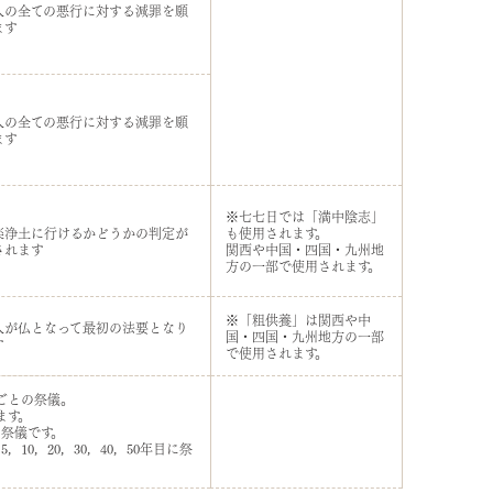
人の全ての悪行に対する減罪を願
ます
人の全ての悪行に対する減罪を願
ます
※七七日では「満中陰志」
楽浄土に行けるかどうかの判定が
も使用されます。
されます
関西や中国・四国・九州地
方の一部で使用されます。
※「粗供養」は関西や中
人が仏となって最初の法要となり
国・四国・九州地方の一部
す
で使用されます。
目ごとの祭儀。
ます。
の祭儀です。
，10，20，30，40，50年目に祭