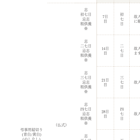
志
初七日
初
7日
故
忌志
七
目
に
粗供養
日
※
志
二七日
二
14日
故
忌志
七
目
ま
粗供養
日
※
志
三七日
三
21日
忌志
七
故
目
粗供養
日
※
志
四七日
四
28日
忌志
七
故
目
粗供養
日
※
（仏式）
弔事用結切り
(青白/黄白)
志
(のしなし)