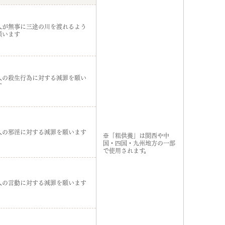
人が無事に三途の川を渡れるよう
願います
人の殺生行為に対する減罪を願い
す
人の邪淫に対する減罪を願います
※「粗供養」は関西や中
国・四国・九州地方の一部
で使用されます。
人の言動に対する減罪を願います