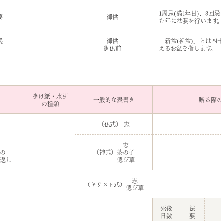
1周忌(満1年目)、3回
要
御供
た年に法要を行います
養
御供
「新盆(初盆)」とは四
御仏前
えるお盆を指します。
掛け紙・水引
一般的な表書き
贈る際
の種類
（仏式） 志
志
の
（神式）
茶の子
返し
偲び草
志
（キリスト式）
偲び草
死後
法
日数
要