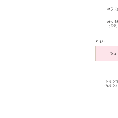
年忌法
新盆供
(初盆)
お返し
場面
葬儀の際
不祝儀のお