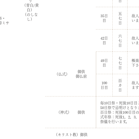
り
日
（青白/黄
白）
五
（のしな
35日
故人
祭・
七
し）
目
いま
悼ミサ
日
六
42日
故人
七
目
いま
日
七
49日
極楽
七
目
下さ
日
御供
（仏式）
御仏前
百
100
故人
カ
日目
ます
日
毎10日祭・死後10日
50日祭で忌明けとなり
（神式）
御供
百日祭：死後100日目
式年祭：死後1，2，3，5
祭儀を行います。
（キリスト教）御供