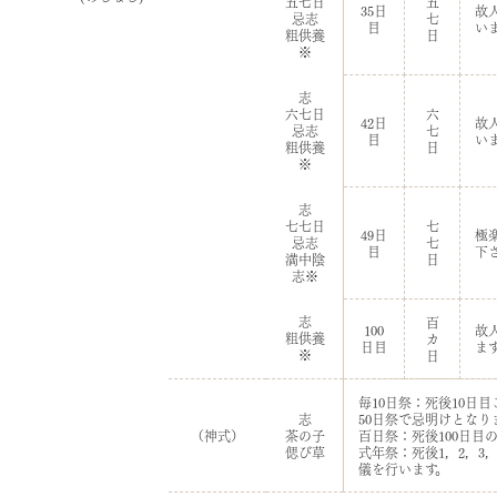
五七日
五
35日
故
忌志
七
目
い
粗供養
日
※
志
六七日
六
42日
故
忌志
七
目
い
粗供養
日
※
志
七七日
七
49日
極
忌志
七
目
下
満中陰
日
志※
志
百
100
故
粗供養
カ
日目
ま
※
日
毎10日祭：死後10日
志
50日祭で忌明けとなり
（神式）
茶の子
百日祭：死後100日目
偲び草
式年祭：死後1，2，3，5
儀を行います。