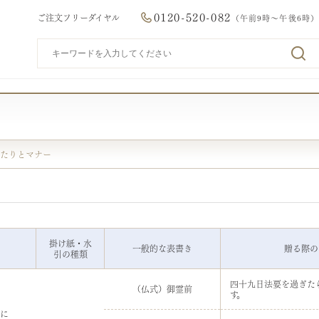
0120-520-082
ご注文フリーダイヤル
（午前9時～午後6時）
ド
たりとマナー
掛け紙・水
一般的な表書き
贈る際の
引の種類
四十九日法要を過ぎた
（仏式）御霊前
す。
に