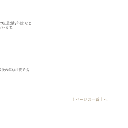
は3回忌(満2年目)など
行います。
、最後の年忌法要です。
↑ページの一番上へ