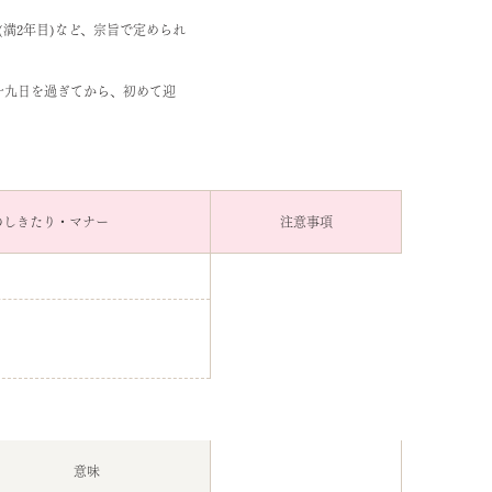
忌(満2年目)など、宗旨で定められ
。
十九日を過ぎてから、初めて迎
のしきたり・マナー
注意事項
意味