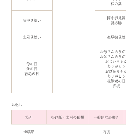
松の葉
陣中御見舞
陣中見舞い
祈必勝
楽屋見舞い
楽屋御見舞
お母さんありがとう
お父さんありがとう
おじいちゃん
母の日
ありがとう
父の日
おばあちゃん
敬老の日
ありがとう
祝敬老の日
御祝
お返し
場面
掛け紙・水引の種類
一般的な表書き
地鎮祭
内祝