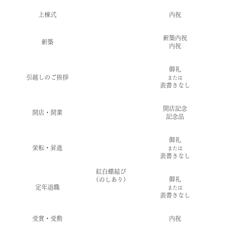
上棟式
内祝
新築内祝
新築
内祝
御礼
一般
引越しのご挨拶
または
感謝
表書きなし
開店記念
開店・開業
記念品
御礼
一般
栄転・昇進
または
感謝
表書きなし
紅白蝶結び
御礼
（のしあり）
一般
定年退職
または
感謝
表書きなし
受賞・受勲
内祝