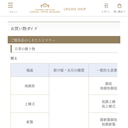
ログイン
買い物かご
お買い物ガイド
ご贈答品のしきたりとマナー
日常の贈り物
贈る
場面
掛け紙・水引の種類
一般的な表書き
御祝
地鎮祭
地鎮祭御祝
祝御上棟
上棟式
祝上棟式
御新築御祝
新築
祝御新築