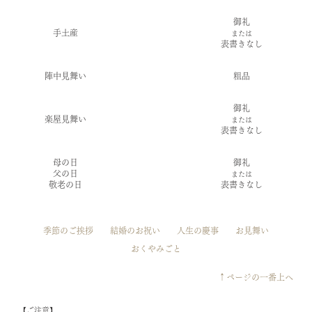
御礼
一般
手土産
または
感謝
表書きなし
陣中見舞い
粗品
御礼
一般
楽屋見舞い
または
感謝
表書きなし
母の日
御礼
一般
父の日
または
感謝
敬老の日
表書きなし
季節のご挨拶
結婚のお祝い
人生の慶事
お見舞い
おくやみごと
↑ページの一番上へ
【ご注意】