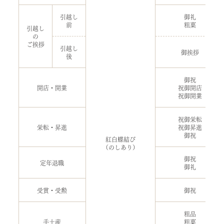
引越し
御礼
前
粗菓
引越し
の
ご挨拶
引越し
御挨拶
後
御祝
開店・開業
祝御開店
祝御開業
祝御栄転
栄転・昇進
祝御昇進
御祝
紅白蝶結び
（のしあり）
御祝
定年退職
御礼
受賞・受勲
御祝
粗品
手土産
粗菓