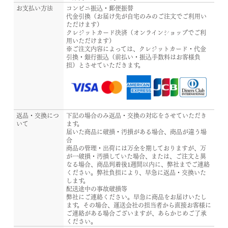
お支払い方法
コンビニ振込・郵便振替
代金引換（お届け先が自宅のみのご注文でご利用い
ただけます）
クレジットカード決済（オンラインショップでご利
用いただけます）
※ご注文内容によっては、クレジットカード・代金
引換・銀行振込（前払い・振込手数料はお客様負
担）とさせていただきます。
返品・交換につ
下記の場合のみ返品・交換の対応をさせていただき
いて
ます。
届いた商品に破損・汚損がある場合、商品が違う場
合
商品の管理・出荷には万全を期しておりますが、万
が一破損・汚損していた場合、または、ご注文と異
なる場合、商品到着後1週間以内に、弊社までご連絡
ください。弊社負担により、早急に返品・交換いた
します。
配送途中の事故破損等
弊社にご連絡ください。早急に商品をお届けいたし
ます。その場合、運送会社の担当者から直接お客様に
ご連絡がある場合ございますが、あらかじめご了承
ください。