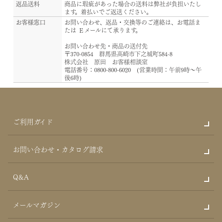
返品送料
商品に瑕疵があった場合の送料は弊社が負担いたし
ます。着払いでご返送ください。
お客様窓口
お問い合わせ、返品・交換等のご連絡は、お電話ま
たは Ｅメールにて承ります。
お問い合わせ先・商品の送付先
〒370-0854 群馬県高崎市下之城町584-8
株式会社 原田 お客様相談室
電話番号：0800-800-6020 (営業時間：午前9時～午
後6時)
ご利用ガイド
お問い合わせ・カタログ請求
Q&A
メールマガジン