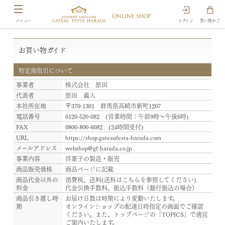
ログイン
買い物かご
お買い物ガイド
特定商取引について
事業者
株式会社 原田
代表者
原田 義人
本社所在地
〒370-1301 群馬県高崎市新町1207
電話番号
0120-520-082 (営業時間：午前9時～午後6時)
FAX
0800-800-6082 (24時間受付)
URL
https://shop.gateaufesta-harada.com
メールアドレス
webshop@gf-harada.co.jp
事業内容
洋菓子の製造・販売
商品販売価格
商品ページに記載
商品代金以外の
消費税、送料(送料は
こちら
を参照してください)
料金
代金引換手数料、振込手数料（銀行振込の場合）
商品引き渡し時
お届け日数は時期により変動いたします。
期
オンラインショップの配達日時指定の画面でご確認
ください。また、トップページの
「TOPICS」
で適宜
ご案内いたします。