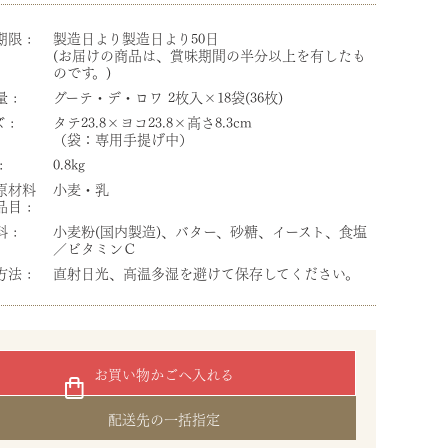
期限
製造日より製造日より50日
(お届けの商品は、賞味期間の半分以上を有したも
のです。)
量
グーテ・デ・ロワ 2枚入×18袋(36枚)
ズ
タテ23.8×ヨコ23.8×高さ8.3cm
（袋：専用手提げ中）
0.8kg
原材料
小麦・乳
品目
料
小麦粉(国内製造)、バター、砂糖、イースト、食塩
／ビタミンＣ
方法
直射日光、高温多湿を避けて保存してください。
お買い物かごへ入れる
配送先の一括指定