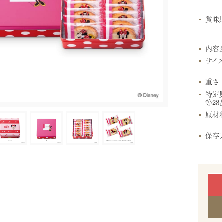
賞味
内容
サイ
重さ
特定
等28
原材
保存