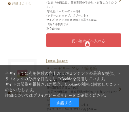
(お届けの商品は、賞味期間の半分以上を有したもので
詳細はこちら
す。)
内容量:コーヒーゼリー3個
(クリームシロップ、スプーン付)
サイズ:タテ13.9×ヨコ21.9×高さ5.8cm
（袋：手提げ小）
重さ:0.4kg
買い物かごへ入れる
ティーゼリー アロマ/簡易箱
当サイトでは利用体験の向上およびコンテンツの最適な提供、ト
￥810
ラフィックの分析を目的としてCookieを使用しています。
(本体価格750円)
サイトの閲覧を継続された場合、Cookieの利用に同意したことも
賞味期間:製造日より90日
のといたします。
(お届けの商品は、賞味期間の半分以上を有したもので
詳細はこちら
詳細については
プライバシーポリシー
をご確認ください。
す。)
内容量:ティーゼリー3個
承諾する
(クリームシロップ、スプーン付)
サイズ:タテ13.9×ヨコ21.9×高さ5.8cm
（袋：手提げ小）
重さ:0.4kg