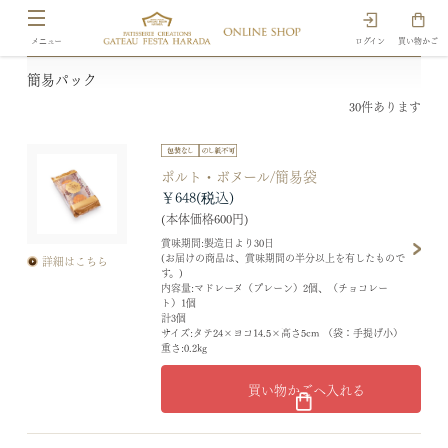
ログイン
買い物かご
簡易パック
30
件あります
ポルト・ボヌール/簡易袋
￥648
(本体価格600円)
賞味期間:製造日より30日
(お届けの商品は、賞味期間の半分以上を有したもので
詳細はこちら
す。)
内容量:マドレーヌ（プレーン）2個、（チョコレー
ト）1個
計3個
サイズ:タテ24×ヨコ14.5×高さ5cm （袋：手提げ小）
重さ:0.2kg
買い物かごへ入れる