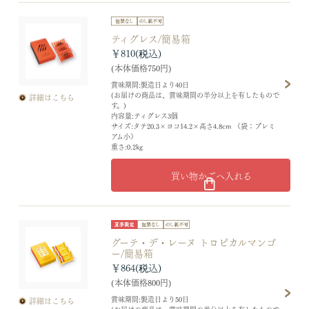
ティグレス/簡易箱
￥810
(本体価格750円)
賞味期間:製造日より40日
(お届けの商品は、賞味期間の半分以上を有したもので
詳細はこちら
す。)
内容量:ティグレス3個
サイズ:タテ20.3×ヨコ14.2×高さ4.8cm （袋：プレミ
アム小）
重さ:0.2kg
買い物かごへ入れる
グーテ・デ・レーヌ トロピカルマンゴ
ー/簡易箱
￥864
(本体価格800円)
賞味期間:製造日より50日
詳細はこちら
(お届けの商品は、賞味期間の半分以上を有したもので