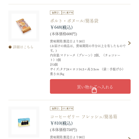
ポルト・ボヌール/簡易袋
￥648
(本体価格600円)
賞味期間:製造日より30日
(お届けの商品は、賞味期間の半分以上を有したもので
詳細はこちら
す。)
内容量:マドレーヌ（プレーン）2個、（チョコレー
ト）1個
計3個
サイズ:タテ24×ヨコ14.5×高さ5cm （袋：手提げ小）
重さ:0.2kg
買い物かごへ入れる
コーヒーゼリー フレッシュ/簡易箱
￥810
(本体価格750円)
賞味期間:製造日より90日