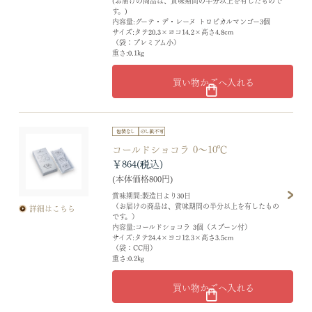
す。)
内容量:グーテ・デ・レーヌ トロピカルマンゴー3個
サイズ:タテ20.3×ヨコ14.2×高さ4.8cm
（袋：プレミアム小）
重さ:0.1kg
買い物かごへ入れる
コールドショコラ 0～10℃
￥864
(本体価格800円)
賞味期間:製造日より30日
（お届けの商品は、賞味期間の半分以上を有したもの
詳細はこちら
です。）
内容量:コールドショコラ 3個（スプーン付）
サイズ:タテ24.4×ヨコ12.3×高さ3.5cm
（袋：CC用）
重さ:0.2kg
買い物かごへ入れる