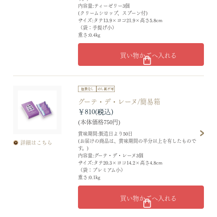
内容量:ティーゼリー3個
(クリームシロップ、スプーン付)
サイズ:タテ13.9×ヨコ21.9×高さ5.8cm
（袋：手提げ小）
重さ:0.4kg
買い物かごへ入れる
グーテ・デ・レーヌ/簡易箱
￥810
(本体価格750円)
賞味期間:製造日より50日
(お届けの商品は、賞味期間の半分以上を有したもので
詳細はこちら
す。)
内容量:グーテ・デ・レーヌ3個
サイズ:タテ20.3×ヨコ14.2×高さ4.8cm
（袋：プレミアム小）
重さ:0.1kg
買い物かごへ入れる