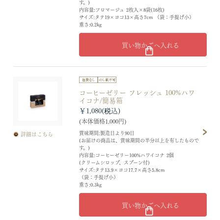
す。)
内容量:フロマージュ 2枚入×8袋(16枚)
サイズ:タテ19×ヨコ13×高さ7cm （袋：手提げ小）
重さ:0.2kg
買い物かごへ入れる
コーヒーゼリー フレッシュ 100%ハワ
イコナ/簡易箱
￥1,080
(本体価格1,000円)
賞味期間:製造日より90日
詳細はこちら
(お届けの商品は、賞味期間の半分以上を有したもので
す。)
内容量:コーヒーゼリー100%ハワイコナ 2個
(クリームシロップ、スプーン付)
サイズ:タテ13.9×ヨコ17.7×高さ5.8cm
（袋：手提げ小）
重さ:0.3kg
買い物かごへ入れる