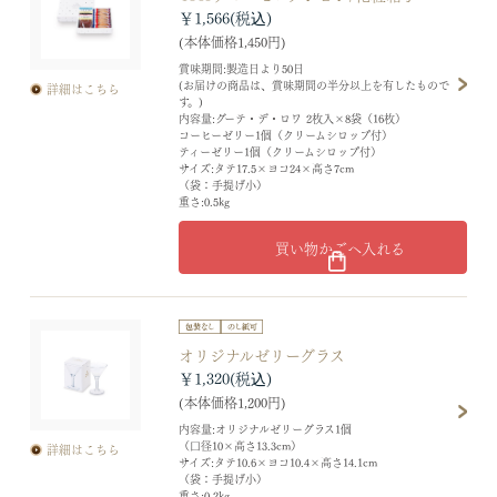
￥1,566
(本体価格1,450円)
賞味期間:製造日より50日
(お届けの商品は、賞味期間の半分以上を有したもので
詳細はこちら
す。)
内容量:グーテ・デ・ロワ 2枚入×8袋（16枚）
コーヒーゼリー1個（クリームシロップ付）
ティーゼリー1個（クリームシロップ付）
サイズ:タテ17.5×ヨコ24×高さ7cm
（袋：手提げ小）
重さ:0.5kg
買い物かごへ入れる
オリジナルゼリーグラス
￥1,320
(本体価格1,200円)
内容量:オリジナルゼリーグラス1個
（口径10×高さ13.3cm）
詳細はこちら
サイズ:タテ10.6×ヨコ10.4×高さ14.1cm
（袋：手提げ小）
重さ:0.2kg