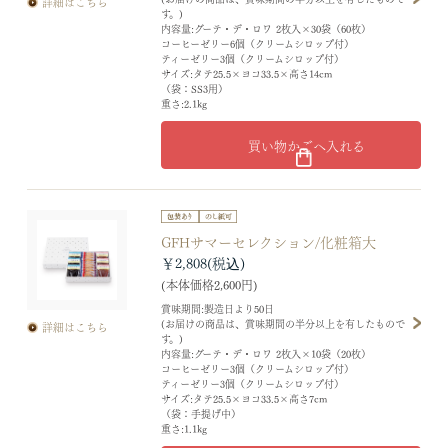
詳細はこちら
す。)
内容量:グーテ・デ・ロワ 2枚入×30袋（60枚）
コーヒーゼリー6個（クリームシロップ付）
ティーゼリー3個（クリームシロップ付）
サイズ:タテ25.5×ヨコ33.5×高さ14cm
（袋：SS3用）
重さ:2.1kg
買い物かごへ入れる
GFHサマーセレクション/化粧箱大
￥2,808
(本体価格2,600円)
賞味期間:製造日より50日
(お届けの商品は、賞味期間の半分以上を有したもので
詳細はこちら
す。)
内容量:グーテ・デ・ロワ 2枚入×10袋（20枚）
コーヒーゼリー3個（クリームシロップ付）
ティーゼリー3個（クリームシロップ付）
サイズ:タテ25.5×ヨコ33.5×高さ7cm
（袋：手提げ中）
重さ:1.1kg