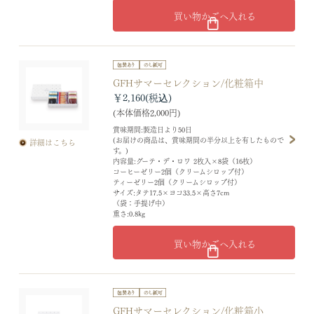
買い物かごへ入れる
GFHサマーセレクション/化粧箱中
￥2,160
(本体価格2,000円)
賞味期間:製造日より50日
(お届けの商品は、賞味期間の半分以上を有したもので
詳細はこちら
す。)
内容量:グーテ・デ・ロワ 2枚入×8袋（16枚）
コーヒーゼリー2個（クリームシロップ付）
ティーゼリー2個（クリームシロップ付）
サイズ:タテ17.5×ヨコ33.5×高さ7cm
（袋：手提げ中）
重さ:0.8kg
買い物かごへ入れる
GFHサマーセレクション/化粧箱小