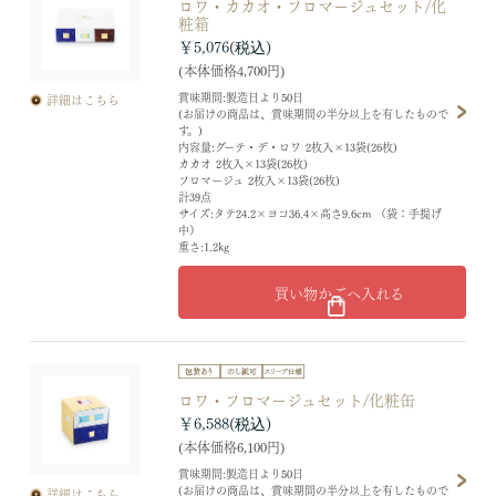
ロワ・カカオ・フロマージュセット/化
粧箱
￥5,076
(本体価格4,700円)
賞味期間:製造日より50日
詳細はこちら
(お届けの商品は、賞味期間の半分以上を有したもので
す。)
内容量:グーテ・デ・ロワ 2枚入×13袋(26枚)
カカオ 2枚入×13袋(26枚)
フロマージュ 2枚入×13袋(26枚)
計39点
サイズ:タテ24.2×ヨコ36.4×高さ9.6cm （袋：手提げ
中）
重さ:1.2kg
買い物かごへ入れる
ロワ・フロマージュセット/化粧缶
￥6,588
(本体価格6,100円)
賞味期間:製造日より50日
(お届けの商品は、賞味期間の半分以上を有したもので
詳細はこちら