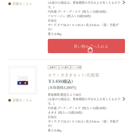
(お届けの商品は、賞味期間の半分以上を有したもので
詳細はこちら
す。)
内容量:グーテ・デ・ロワ 2枚入×13袋(26枚)
フロマージュ 2枚入×13袋(26枚)
計26点
サイズ:タテ24.2×ヨコ24.2×高さ9.6cm （袋：手提げ
中）
重さ:0.8kg
買い物かごへ入れる
ロワ・カカオセット/化粧箱
￥3,456
(本体価格3,200円)
賞味期間:製造日より50日
(お届けの商品は、賞味期間の半分以上を有したもので
詳細はこちら
す。)
内容量:グーテ・デ・ロワ 2枚入×13袋(26枚)
カカオ 2枚入×13袋(26枚)
計26点
サイズ:タテ24.2×ヨコ24.2×高さ9.6cm （袋：手提げ
中）
重さ:0.8kg