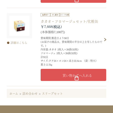
カカオ・フロマージュセット/化粧缶
￥7,668
(本体価格7,100円)
賞味期間:製造日より50日
(お届けの商品は、賞味期間の半分以上を有したもので
詳細はこちら
す。)
内容量:カカオ 2枚入×26袋(52枚)
フロマージュ 2枚入×26袋(52枚)
計52点
サイズ:タテ24×ヨコ24×高さ22.6cm （袋：特大）
重さ:2.1kg
買い物かごへ入れる
ホーム
>
詰め合わせ
>
スリーブセット