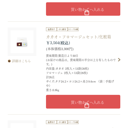
買い物かごへ入れる
カカオ・フロマージュセット/化粧箱
￥3,564
(本体価格3,300円)
賞味期間:製造日より50日
(お届けの商品は、賞味期間の半分以上を有したもので
詳細はこちら
す。)
内容量:カカオ 2枚入×13袋(26枚)
フロマージュ 2枚入×13袋(26枚)
計26点
サイズ:タテ24.2×ヨコ24.2×高さ9.6cm （袋：手提げ
中）
重さ:0.8kg
買い物かごへ入れる