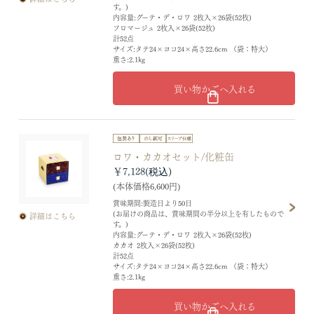
す。)
内容量:グーテ・デ・ロワ 2枚入×26袋(52枚)
フロマージュ 2枚入×26袋(52枚)
計52点
サイズ:タテ24×ヨコ24×高さ22.6cm （袋：特大）
重さ:2.1kg
買い物かごへ入れる
ロワ・カカオセット/化粧缶
￥7,128
(本体価格6,600円)
賞味期間:製造日より50日
(お届けの商品は、賞味期間の半分以上を有したもので
詳細はこちら
す。)
内容量:グーテ・デ・ロワ 2枚入×26袋(52枚)
カカオ 2枚入×26袋(52枚)
計52点
サイズ:タテ24×ヨコ24×高さ22.6cm （袋：特大）
重さ:2.1kg
買い物かごへ入れる