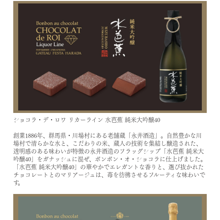
ショコラ・デ・ロワ リカーライン 水芭蕉 純米大吟醸40
創業1886年、群馬県・川場村にある老舗蔵「永井酒造」。自然豊かな川
場村で清らかな水と、こだわりの米、蔵人の技術を集結し醸造された、
透明感のある味わいが特徴の永井酒造のフラッグシップ「水芭蕉 純米大
吟醸40」をガナッシュに混ぜ、ボンボン・オ・ショコラに仕上げました。
「水芭蕉 純米大吟醸40」の華やかでエレガントな香りと、選び抜かれた
チョコレートとのマリアージュは、苺を彷彿させるフルーティな味わいで
す。