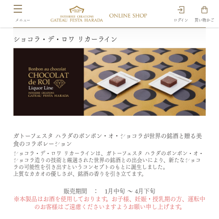
ログイン
買い物かご
ショコラ・デ・ロワ リカーライン
ガトーフェスタ ハラダのボンボン・オ・ショコラが世界の銘酒と贈る美
食のコラボレーション
ショコラ・デ・ロワ リカーラインは、ガトーフェスタ ハラダのボンボン・オ・
ショコラ造りの技術と厳選された世界の銘酒との出会いにより、新たなショコ
ラの可能性を引き出すというコンセプトのもとに誕生しました。
上質なカカオの優しさが、銘酒の香りを引き立てます。
販売期間 ： 1月中旬 ～ 4月下旬
※本製品はお酒を使用しております。お子様、妊娠・授乳期の方、運転中
のお客様はご遠慮くださいますようお願い申し上げます。