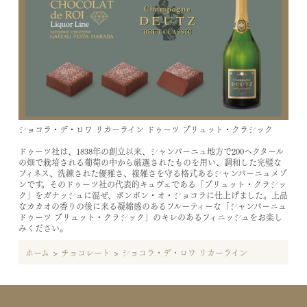
ショコラ・デ・ロワ リカーライン ドゥーツ ブリュット・クラシック
ドゥーツ社は、1838年の創立以来、シャンパーニュ地方で200ヘクタール
の畑で栽培される葡萄の中から厳選されたものを用い、調和した完璧な
フィネス、洗練された優雅さ、複雑さを守る格式あるシャンパーニュメゾ
ンです。そのドゥーツ社の代表的キュヴェである「ブリュット・クラシッ
ク」をガナッシュに混ぜ、ボンボン・オ・ショコラに仕上げました。上品
なカカオの香りの後に来る凝縮感のあるフルーティーな「シャンパーニュ
ドゥーツ ブリュット・クラシック」のキレのあるフィニッシュをお楽し
みください。
ホーム
>
チョコレート
>
ショコラ・デ・ロワ リカーライン