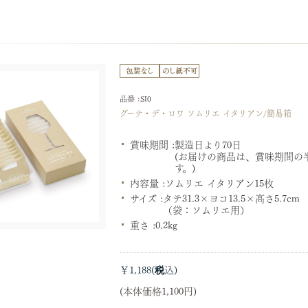
品番 :SI0
グーテ・デ・ロワ ソムリエ イタリアン/簡易箱
賞味期間 :
製造日より70日
(お届けの商品は、賞味期間の
す。)
内容量 :
ソムリエ イタリアン15枚
サイズ :
タテ31.3×ヨコ13.5×高さ5.7cm
（袋：ソムリエ用）
重さ :
0.2kg
￥1,188
(本体価格1,100円)