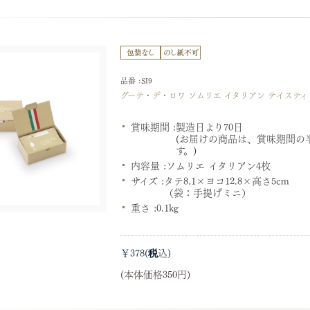
品番 :SI9
グーテ・デ・ロワ ソムリエ イタリアン テイステ
賞味期間 :
製造日より70日
(お届けの商品は、賞味期間の
す。)
内容量 :
ソムリエ イタリアン4枚
サイズ :
タテ8.1×ヨコ12.8×高さ5cm
（袋：手提げミニ）
重さ :
0.1kg
￥378
(本体価格350円)