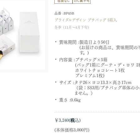
品番 :BP05B
ブライダルデザイン プチバッグ 5箱入
冬季（11月～4月下旬）
賞味期間 :
製造日より50日
(お届けの商品は、賞味期間の
す。)
内容量 :
プチバッグ×5箱
(バッグ1箱にグーテ・デ・ロワ 2
ホワイトチョコレート1枚
プレミアム1枚)
サイズ :
タテ26×ヨコ13.3×高さ17cm
（袋：SS3用/プチバッグ単体の
ません。）
重さ :
0.6kg
￥3,240
(本体価格3,000円)