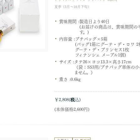
夏季（5月～10月下旬）
賞味期間 :
製造日より40日
(お届けの商品は、賞味期間の
す。)
内容量 :
プチバッグ×5箱
(バッグ1箱にグーテ・デ・ロワ 2
グーテ・デ・プリンセス1枚
フィナンシェ メープル1個)
サイズ :
タテ26×ヨコ13.3×高さ17cm
（袋：SS3用/プチバッグ単体の
ません。）
重さ :
0.6kg
￥2,808
(本体価格2,600円)