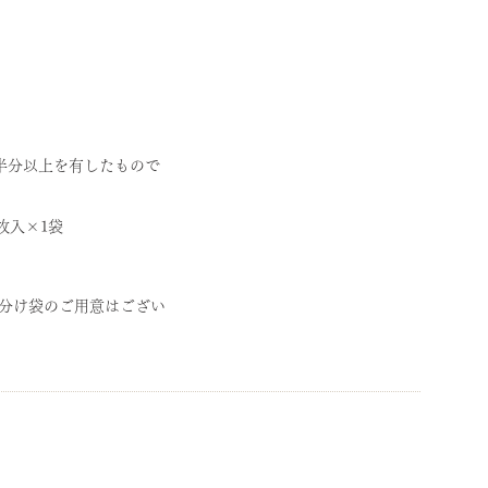
半分以上を有したもので
枚入×1袋
小分け袋のご用意はござい