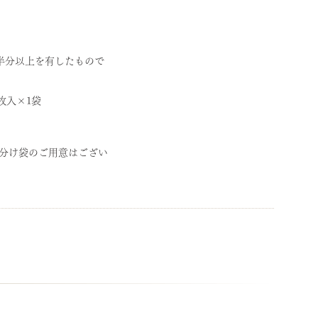
半分以上を有したもので
枚入×1袋
小分け袋のご用意はござい