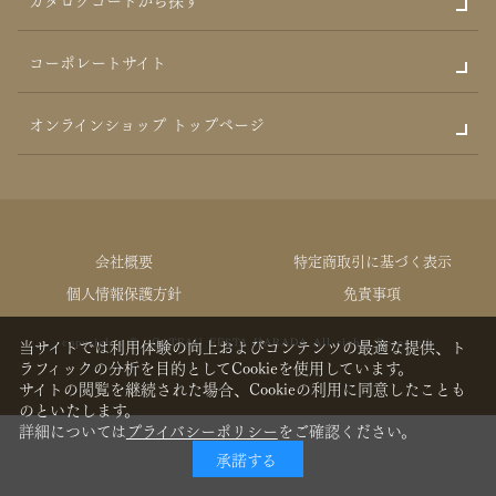
コーポレートサイト
オンラインショップ トップページ
会社概要
特定商取引に基づく表示
個人情報保護方針
免責事項
copyrights © GATEAU FESTA HARADA All rights Reserved.
当サイトでは利用体験の向上およびコンテンツの最適な提供、ト
ラフィックの分析を目的としてCookieを使用しています。
サイトの閲覧を継続された場合、Cookieの利用に同意したことも
のといたします。
詳細については
プライバシーポリシー
をご確認ください。
承諾する