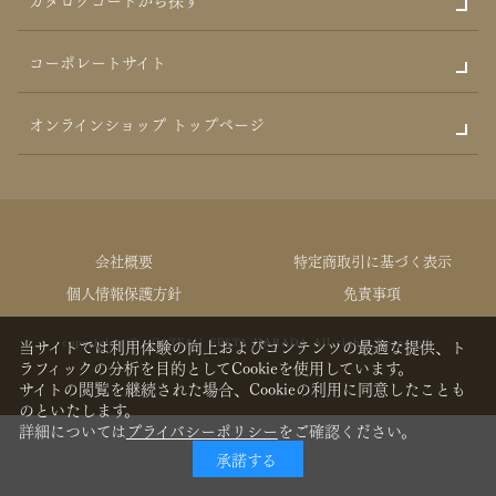
コーポレートサイト
オンラインショップ トップページ
会社概要
特定商取引に基づく表示
個人情報保護方針
免責事項
copyrights © GATEAU FESTA HARADA All rights Reserved.
当サイトでは利用体験の向上およびコンテンツの最適な提供、ト
ラフィックの分析を目的としてCookieを使用しています。
サイトの閲覧を継続された場合、Cookieの利用に同意したことも
のといたします。
詳細については
プライバシーポリシー
をご確認ください。
承諾する