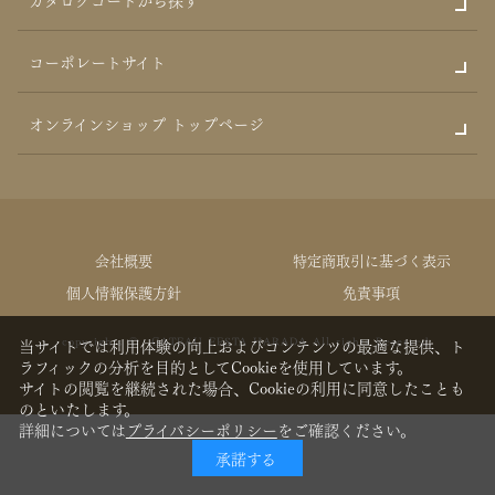
コーポレートサイト
オンラインショップ トップページ
会社概要
特定商取引に基づく表示
個人情報保護方針
免責事項
copyrights © GATEAU FESTA HARADA All rights Reserved.
当サイトでは利用体験の向上およびコンテンツの最適な提供、ト
ラフィックの分析を目的としてCookieを使用しています。
サイトの閲覧を継続された場合、Cookieの利用に同意したことも
のといたします。
詳細については
プライバシーポリシー
をご確認ください。
承諾する