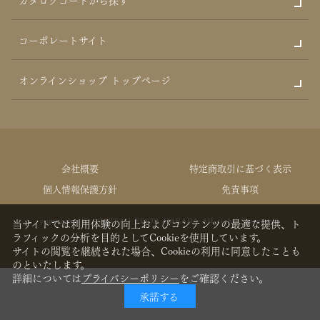
コーポレートサイト
オンラインショップ トップページ
会社概要
特定商取引に基づく表示
個人情報保護方針
免責事項
copyrights © GATEAU FESTA HARADA All rights Reserved.
当サイトでは利用体験の向上およびコンテンツの最適な提供、ト
ラフィックの分析を目的としてCookieを使用しています。
サイトの閲覧を継続された場合、Cookieの利用に同意したことも
のといたします。
詳細については
プライバシーポリシー
をご確認ください。
承諾する