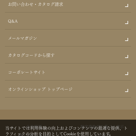
お問い合わせ・カタログ請求
Q&A
メールマガジン
カタログコードから探す
コーポレートサイト
オンラインショップ トップページ
会社概要
特定商取引に基づく表示
当サイトでは利用体験の向上およびコンテンツの最適な提供、ト
ラフィックの分析を目的としてCookieを使用しています。
個人情報保護方針
免責事項